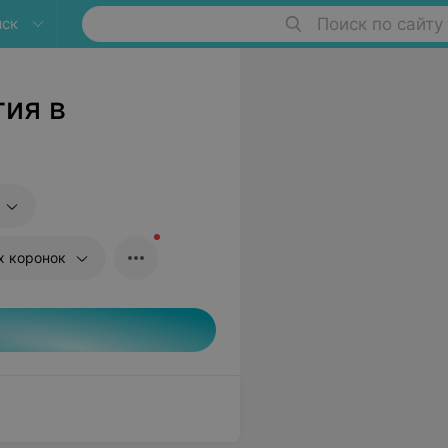
ыск
Поиск по сайту
ия в
х коронок