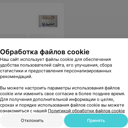
ская
Коронка на каркасе из
Временна
диоксида циркония
коронка
Обработка файлов cookie
Цена по запросу
Цена по 
Наш сайт использует файлы cookie для обеспечения
удобства пользователей сайта, его улучшения, сбора
омотологии. Теперь лечить зубы буду только у Вас!
Еще
статистики и предоставления персонализированных
рекомендаций.
Вы можете настроить параметры использования файлов
cookie или изменить свое согласие в более позднее время.
Для получения дополнительной информации о целях,
сроках и порядке использования файлов cookie вы можете
ознакомиться с нашей
Политикой обработки файлов cookie
Отклонить
Принять