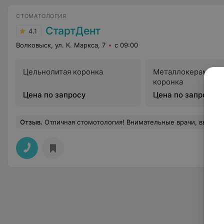
СТОМАТОЛОГИЯ
СтартДент
4.1
Волковыск, ул. К. Маркса, 7
с 09:00
Цельнолитая коронка
Металлокерамиче
коронка
Цена по запросу
Цена по запросу
Отзыв
.
Отличная стомотология! Внимательные врачи, высокое качество, комфорт и никакого стресса. Спасибо большое Вашей ст