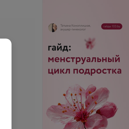
я (пластмассовая)
Съемный протез
запросу
Цена по запросу