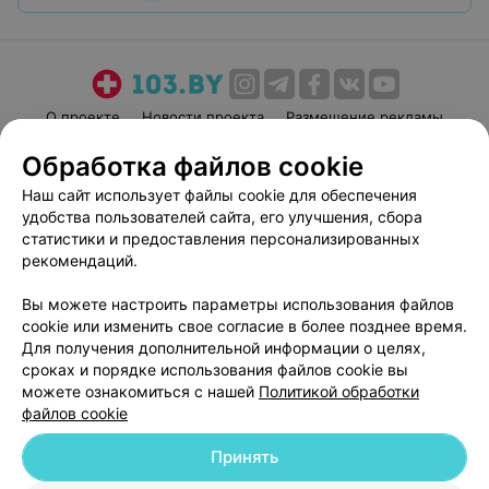
О проекте
Новости проекта
Размещение рекламы
Медицинский маркетинг
Публичный договор
Обработка файлов cookie
Пользовательское соглашение
Способы оплаты
Наш сайт использует файлы cookie для обеспечения
Вакансии
Партнеры
удобства пользователей сайта, его улучшения, сбора
статистики и предоставления персонализированных
Написать руководителю 103.by
рекомендаций.
Написать в поддержку
Персональные настройки cookie
Вы можете настроить параметры использования файлов
cookie или изменить свое согласие в более позднее время.
Обработка персональных данных
Для получения дополнительной информации о целях,
сроках и порядке использования файлов cookie вы
можете ознакомиться с нашей
Политикой обработки
файлов cookie
Принять
© 2026 ООО «Артокс Лаб», УНП 191700409
| 220012, Республика Беларусь,