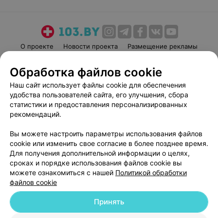
О проекте
Новости проекта
Размещение рекламы
Медицинский маркетинг
Публичный договор
Обработка файлов cookie
Пользовательское соглашение
Способы оплаты
Наш сайт использует файлы cookie для обеспечения
Вакансии
Партнеры
удобства пользователей сайта, его улучшения, сбора
Написать руководителю 103.by
статистики и предоставления персонализированных
рекомендаций.
Написать в поддержку
Персональные настройки cookie
Вы можете настроить параметры использования файлов
Обработка персональных данных
cookie или изменить свое согласие в более позднее время.
Для получения дополнительной информации о целях,
сроках и порядке использования файлов cookie вы
можете ознакомиться с нашей
Политикой обработки
файлов cookie
Принять
© 2026 ООО «Артокс Лаб», УНП 191700409
| 220012, Республика Беларусь,