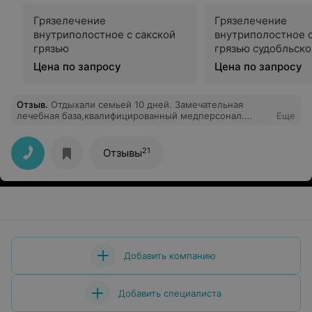
Грязелечение
Грязелечение
внутриполостное с сакской
внутриполостное 
грязью
грязью судобльско
Цена по запросу
Цена по запросу
Отзыв
.
Отдыхали семьей 10 дней. Замечательная
лечебная база,квалифицированный медперсонал.
Еще
Хочется отметить врача-терапевта Аллу
Николаевну,врача -гинеколога -Алину Брониславовну.
Очень грамотно и четко продумана и реализуется вся
21
Отзывы
программа отдыха. Красивая белорусская природа
вокруг!!! Но есть и минусы. Пишу о них лишь для
того,чтобы они прекратились.
Добавить компанию
Добавить специалиста