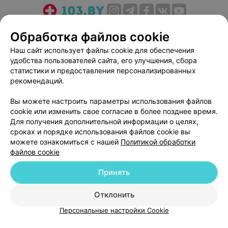
О проекте
Новости проекта
Размещение рекламы
Обработка файлов cookie
Медицинский маркетинг
Публичный договор
Наш сайт использует файлы cookie для обеспечения
Пользовательское соглашение
Способы оплаты
удобства пользователей сайта, его улучшения, сбора
Вакансии
Партнеры
статистики и предоставления персонализированных
рекомендаций.
Написать руководителю 103.by
Написать в поддержку
Вы можете настроить параметры использования файлов
cookie или изменить свое согласие в более позднее время.
Персональные настройки cookie
Для получения дополнительной информации о целях,
Обработка персональных данных
сроках и порядке использования файлов cookie вы
можете ознакомиться с нашей
Политикой обработки
файлов cookie
Принять
Отклонить
© 2026 ООО «Артокс Лаб», УНП 191700409
| 220012, Республика Беларусь,
г. Минск, улица Толбухина, 2, пом. 16 | help@103.by
Персональные настройки Cookie
Служба поддержки
+375 291212755