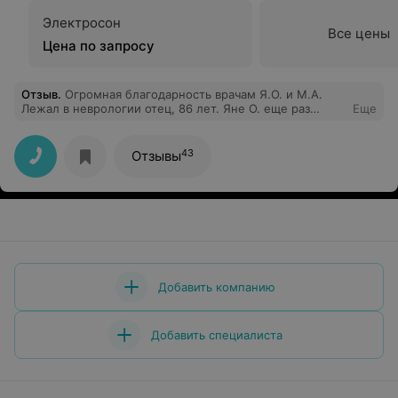
Электросон
Все цены
Цена по запросу
Отзыв
.
Огромная благодарность врачам Я.О. и М.А.
Лежал в неврологии отец, 86 лет. Яне О. еще раз
Еще
отдельное спасибо за профессионализм, внимательное
и чуткое отношение. На все многочисленные вопросы,
которые задавали и я, и отец, отвечала спокойно,
43
Отзывы
объясняла понятно. Уже прошло три месяца, а по-
прежнему вспоминаем добрым словом.
Добавить компанию
Добавить специалиста