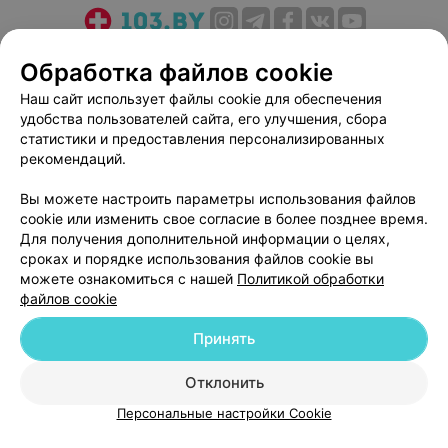
О проекте
Новости проекта
Размещение рекламы
Обработка файлов cookie
Медицинский маркетинг
Публичный договор
Наш сайт использует файлы cookie для обеспечения
Пользовательское соглашение
Способы оплаты
удобства пользователей сайта, его улучшения, сбора
Вакансии
Партнеры
статистики и предоставления персонализированных
рекомендаций.
Написать руководителю 103.by
Написать в поддержку
Вы можете настроить параметры использования файлов
cookie или изменить свое согласие в более позднее время.
Персональные настройки cookie
Для получения дополнительной информации о целях,
Обработка персональных данных
сроках и порядке использования файлов cookie вы
можете ознакомиться с нашей
Политикой обработки
файлов cookie
Принять
Отклонить
© 2026 ООО «Артокс Лаб», УНП 191700409
| 220012, Республика Беларусь,
г. Минск, улица Толбухина, 2, пом. 16 | help@103.by
Персональные настройки Cookie
Служба поддержки
+375 291212755