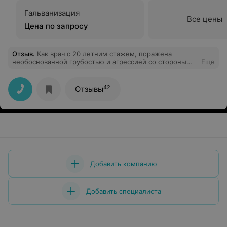
Гальванизация
Все цены
Цена по запросу
Отзыв
.
Как врач с 20 летним стажем, поражена
необоснованной грубостью и агрессией со стороны
Еще
медрегистатора поликлиники . Речь не идёт о
деонтологии и медэтике, отсутствует элементарная
вежливость при общении с пациентом,
42
Отзывы
подчёркивается его бесправность и никчемность.
Недопустимо, чтобы с подобным отношением
столкнулись и другие посетители поликлиники.
Добавить компанию
Добавить специалиста