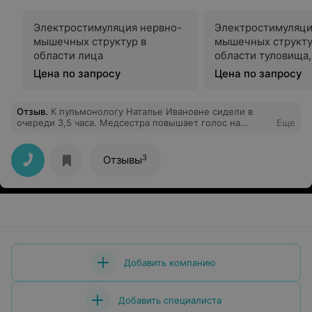
Электростимуляция нервно-
Электростимуляци
мышечных структур в
мышечных структу
области лица
области туловища,
конечностей
Цена по запросу
Цена по запросу
Отзыв
.
К пульмонологу Наталье Ивановне сидели в
очереди 3,5 часа. Медсестра повышает голос на
Еще
пациентов, выбирает кого пустить в кабинет, а кого
нет, не взирая на талоны. Толку от приема ноль, а ведь
ехали издалека с направлением от местной
3
Отзывы
поликлиники и в надежде на помощь больному от
врача-специалиста.
Добавить компанию
Добавить специалиста