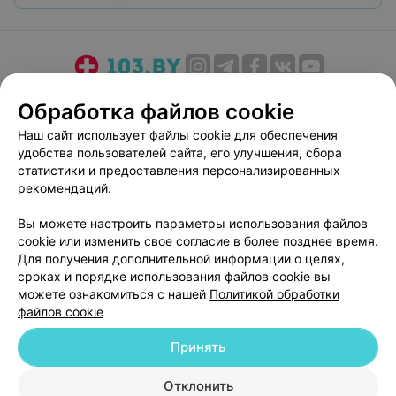
О проекте
Новости проекта
Размещение рекламы
Обработка файлов cookie
Медицинский маркетинг
Публичный договор
Наш сайт использует файлы cookie для обеспечения
Пользовательское соглашение
Способы оплаты
удобства пользователей сайта, его улучшения, сбора
Вакансии
Партнеры
статистики и предоставления персонализированных
рекомендаций.
Написать руководителю 103.by
Написать в поддержку
Вы можете настроить параметры использования файлов
cookie или изменить свое согласие в более позднее время.
Персональные настройки cookie
Для получения дополнительной информации о целях,
Обработка персональных данных
сроках и порядке использования файлов cookie вы
можете ознакомиться с нашей
Политикой обработки
файлов cookie
Принять
Отклонить
© 2026 ООО «Артокс Лаб», УНП 191700409
| 220012, Республика Беларусь,