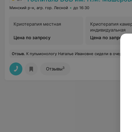
Минский р-н, агр. гор. Лесной
до 16:30
Криотерапия местная
Криотерапия каме
индивидуальная
Цена по запросу
Цена по запросу
Отзыв
.
К пульмонологу Наталье Ивановне сидели в очереди 3,5 часа. Медсестра повышает голос на пациентов, выбирает кого пустить в кабинет, а кого нет, не взирая на талоны. Толку от приема ноль, а ведь ехали издалека 
3
Отзывы