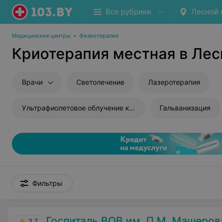
Все рубрики
Лесной 
Медицинские центры
•
Физиотерапия
Криотерапия местная в Лес
Врачи
Светолечение
Лазеротерапия
Ультрафиолетовое облучение крови
Гальванизация
Фильтры
Госпиталь ВОВ им. П.М. Машеров
3.7