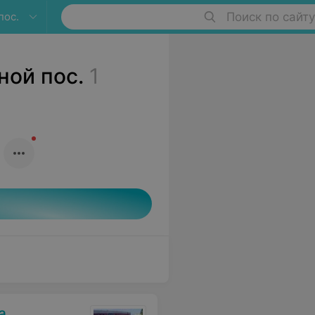
пос.
Поиск по сайту
ной пос.
1
а