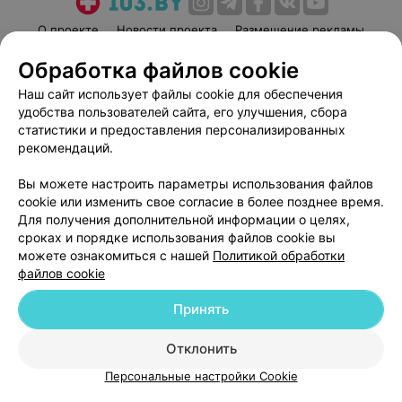
О проекте
Новости проекта
Размещение рекламы
Медицинский маркетинг
Публичный договор
Обработка файлов cookie
Пользовательское соглашение
Способы оплаты
Наш сайт использует файлы cookie для обеспечения
Вакансии
Партнеры
удобства пользователей сайта, его улучшения, сбора
статистики и предоставления персонализированных
Написать руководителю 103.by
рекомендаций.
Написать в поддержку
Персональные настройки cookie
Вы можете настроить параметры использования файлов
cookie или изменить свое согласие в более позднее время.
Обработка персональных данных
Для получения дополнительной информации о целях,
сроках и порядке использования файлов cookie вы
можете ознакомиться с нашей
Политикой обработки
файлов cookie
Принять
© 2026 ООО «Артокс Лаб», УНП 191700409
| 220012, Республика Беларусь,
Отклонить
г. Минск, улица Толбухина, 2, пом. 16 | help@103.by
Персональные настройки Cookie
Служба поддержки
+375 291212755