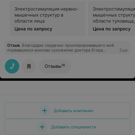
Электростимуляция нервно-
Электростимуляци
мышечных структур в
мышечных структу
области лица
области туловища,
конечностей
Цена по запросу
Цена по запросу
Отзыв
.
Благодарю сердечно прооперировавшего моё
порвавшееся ахилово сухожилие доктора Егора
Еще
Сергеевича! Спокойствие, грамотность и
неравнодушие! Спасибо Вам, доктор и Вашему
помошнику Максиму Александровичу! Спасибо всем
16
Отзывы
кто нас ремонтирует, ухаживает и помогает! Будьте
здравы и Богом хранимы! С профессиональным
праздником! Силы духа, благодарных пациентов,
возрастания в таком не простом деле... Спасая -
спасаетесь!!!
Добавить компанию
Добавить специалиста