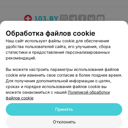
О проекте
Новости проекта
Размещение рекламы
Обработка файлов cookie
Медицинский маркетинг
Публичный договор
Наш сайт использует файлы cookie для обеспечения
Пользовательское соглашение
Способы оплаты
удобства пользователей сайта, его улучшения, сбора
Вакансии
Партнеры
статистики и предоставления персонализированных
рекомендаций.
Написать руководителю 103.by
Написать в поддержку
Вы можете настроить параметры использования файлов
cookie или изменить свое согласие в более позднее время.
Персональные настройки cookie
Для получения дополнительной информации о целях,
Обработка персональных данных
сроках и порядке использования файлов cookie вы
можете ознакомиться с нашей
Политикой обработки
файлов cookie
Принять
Отклонить
© 2026 ООО «Артокс Лаб», УНП 191700409
| 220012, Республика Беларусь,