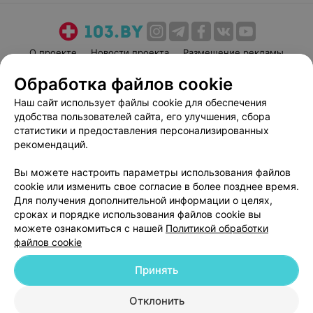
О проекте
Новости проекта
Размещение рекламы
Медицинский маркетинг
Публичный договор
Обработка файлов cookie
Пользовательское соглашение
Способы оплаты
Наш сайт использует файлы cookie для обеспечения
Вакансии
Партнеры
удобства пользователей сайта, его улучшения, сбора
статистики и предоставления персонализированных
Написать руководителю 103.by
рекомендаций.
Написать в поддержку
Персональные настройки cookie
Вы можете настроить параметры использования файлов
cookie или изменить свое согласие в более позднее время.
Обработка персональных данных
Для получения дополнительной информации о целях,
сроках и порядке использования файлов cookie вы
можете ознакомиться с нашей
Политикой обработки
файлов cookie
Принять
© 2026 ООО «Артокс Лаб», УНП 191700409
| 220012, Республика Беларусь,
Отклонить
г. Минск, улица Толбухина, 2, пом. 16 | help@103.by