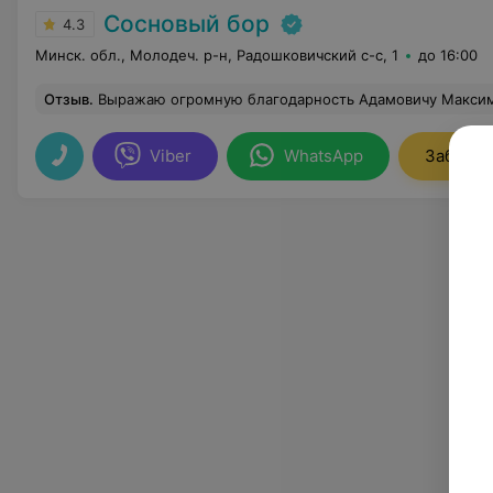
Сосновый бор
4.3
Минск. обл., Молодеч. р-н, Радошковичский c-с, 1
до 16:00
Отзыв
.
Выражаю огромную благодарность Адамовичу Максиму (официанту) за хорошее и оперативное обслуживание,доброжелате
Viber
WhatsApp
Заброни