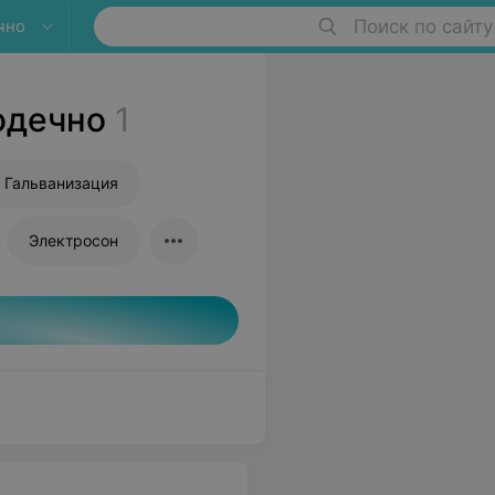
чно
Поиск по сайту
одечно
1
Гальванизация
Электросон