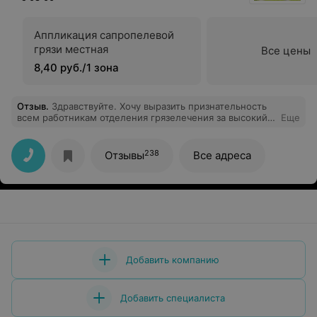
Аппликация сапропелевой
грязи местная
Все цены
8,40 руб./1 зона
Отзыв
.
Здравствуйте. Хочу выразить признательность
всем работникам отделения грязелечения за высокий
Еще
уровень общения и культуры, За подробные
объяснения и внимательность к пациентам. Особую
благодарность выражаю санитарке-грязевщице Г Анне
238
Отзывы
Все адреса
Леонидовне. Общение с ней всегда доставляет только
положительные эмоции. Чувствуется высокий
профессионализм и индивидуальный подход к
каждому пациенту. спасибо за ваш труд и за здоровье,
которое Вы нам помогаете поправить.
Добавить компанию
Добавить специалиста