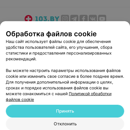
О проекте
Новости проекта
Размещение рекламы
Обработка файлов cookie
Медицинский маркетинг
Публичный договор
Наш сайт использует файлы cookie для обеспечения
Пользовательское соглашение
Способы оплаты
удобства пользователей сайта, его улучшения, сбора
Вакансии
Партнеры
статистики и предоставления персонализированных
рекомендаций.
Написать руководителю 103.by
Написать в поддержку
Вы можете настроить параметры использования файлов
cookie или изменить свое согласие в более позднее время.
Персональные настройки cookie
Для получения дополнительной информации о целях,
Обработка персональных данных
сроках и порядке использования файлов cookie вы
можете ознакомиться с нашей
Политикой обработки
файлов cookie
Принять
Отклонить
© 2026 ООО «Артокс Лаб», УНП 191700409
| 220012, Республика Беларусь,