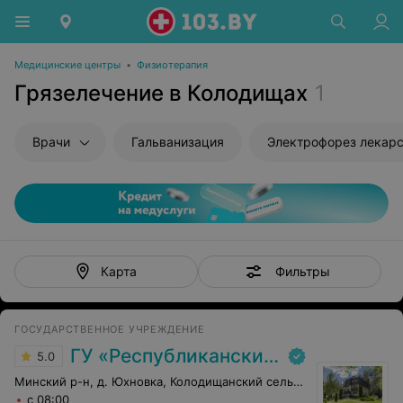
Медицинские центры
•
Физиотерапия
Грязелечение в Колодищах
1
Врачи
Гальванизация
Электрофорез лекар
Фильтры
Карта
ГОСУДАРСТВЕННОЕ УЧРЕЖДЕНИЕ
ГУ «Республиканский научно-практический центр медицинской экспертизы и реабилитаци»
5.0
Минский р-н, д. Юхновка, Колодищанский сельсовет, 93
с 08:00