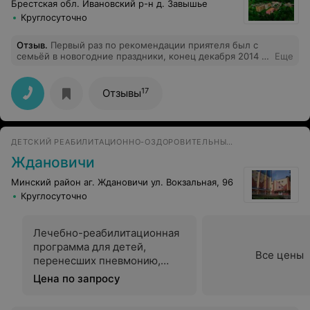
Брестская обл. Ивановский р-н д. Завышье
Круглосуточно
Отзыв
.
Первый раз по рекомендации приятеля был с
семьёй в новогодние праздники, конец декабря 2014 г.
Еще
Раньше в санаториях Беларуссии не отдыхал. Нам все
очень понравилось. Хорошая большая территория,
отзывчивый персонал, хорошее питание. А какие
17
Отзывы
красивые места! В результате едем в Алесю в июне
2015г. Правда из СПб на машине далековато, но думаю
летом будет полегче. Очень рекомендую.
ДЕТСКИЙ РЕАБИЛИТАЦИОННО-ОЗДОРОВИТЕЛЬНЫЙ ЦЕНТР
Ждановичи
Минский район аг. Ждановичи ул. Вокзальная, 96
Круглосуточно
Лечебно-реабилитационная
программа для детей,
Все цены
перенесших пневмонию,
ассоциированную с
Цена по запросу
инфекцией COVID-19