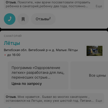
Отзыв
.
Помогите, нам врачи посоветовали отправить
ребенка в санаторий,ребенку два года, постоянно
Еще
болеем ларингитами,бронхитами, и пневмониями, куда
обращаться за направлением в санаторий или
возможно просто договориться с санаторием ? какая
2
Отзывы
стоимость ?
САНАТОРИЙ
Лётцы
Витебская обл. Витебский р-н д. Малые Лётцы
до 16:00
Программа «Оздоровление
легких» разработана для лиц,
Все цены
перенесших острые
пневмонии (в том числе
Цена по запросу
COVID-19) и другие острые
заболевания органов
дыхания
Отзыв
.
Мне нравится . Бывал во многих санаториях ,
остановился на Летцах, езжу уже шестой год. Питание
Еще
хватает, шведский стол как дополнение к заказным