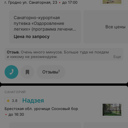
г. Гродно ул. Санаторная, 23
до 17:00
Санаторно-курортная
путевка «Оздоровление
Все цены
легких» (программа лечения
пациентов, перенёсших
Цена по запросу
пневмонию,
ассоциированную с
инфекцией COVID-19)
Отзыв
.
Очень много минусов. Больше туда не поедем
и никому не рекомендуем.
Еще
1
Отзывы
САНАТОРИЙ
Надзея
3.8
Брестская обл. урочище Сосновый бор
до 16:30