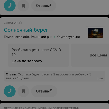
блюдам. Лечение и отдых в спокойной приветлевой
обстановке, что еще нужно...
5
Отзывы
САНАТОРИЙ
Солнечный берег
Гомельская обл. Речицкий р-н
Круглосуточно
Реабилитация после COVID-
19
Все цены
Цена по запросу
Отзыв
.
Сколько будет стоить 2 взрослых и ребенок 5
лет на 10 дней
Еще
13
Отзывы
ДЕТСКИЙ РЕАБИЛИТАЦИОННЫЙ ОЗДОРОВИТЕЛЬНЫЙ ЦЕНТР