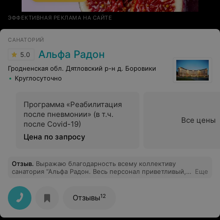
ЭФФЕКТИВНАЯ РЕКЛАМА НА САЙТЕ
САНАТОРИЙ
Альфа Радон
5.0
Гродненская обл. Дятловский р-н д. Боровики
Круглосуточно
Программа «Реабилитация
после пневмонии» (в т.ч.
Все цены
после Covid-19)
Цена по запросу
Отзыв
.
Выражаю благодарность всему коллективу
санатория “Альфа Радон. Весь персонал приветливый,
Еще
внимательный, начиная с ресепшна. Большая
благодарность девушкам, которые работают на
процедурах. Очень вкусные обеды, все вкусно,
12
Отзывы
большой ассортимент. Обязательно вернусь снова.
Спасибо!