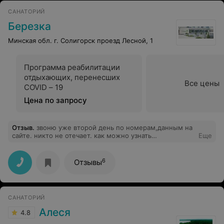
жалею,что раньше к нему не обратился. Я снова
САНАТОРИЙ
чувствую себя мужчиной! Так что даю совет: если есть
проблема, не затягивайте, смело идите к врачу.
Березка
Прадхан Сиддхартх,большое Вам человеческое
спасибо!
Минская обл. г. Солигорск проезд Лесной, 1
Программа реабилитации
отдыхающих, перенесших
Все цены
COVID – 19
Цена по запросу
Отзыв
.
звоню уже второй день по номерам,данным на
сайте. никто не отечает. как можно узнать
Еще
необходимую информацию, если никто не отвечает?
6
Отзывы
САНАТОРИЙ
Алеся
4.8