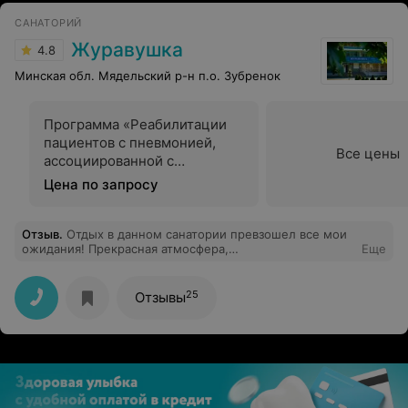
САНАТОРИЙ
Журавушка
4.8
Минская обл. Мядельский р-н п.о. Зубренок
Программа «Реабилитации
пациентов с пневмонией,
Все цены
ассоциированной с
инфекцией COVID-19»
Цена по запросу
Отзыв
.
Отдых в данном санатории превзошел все мои
ожидания! Прекрасная атмосфера,
Еще
высококвалифицированный персонал и регулярные
процедуры позволили мне полностью расслабиться и
восстановить свои силы. Рекомендую!
25
Отзывы