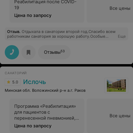
Реабилитация после COVID-
19
Все цены
Цена по запросу
Отзыв
.
Отдыхала в санатории второй год.Спасибо всем
работникам санатория за хорошую работу.Особые
Еще
слова благодарности---Анатолию Ильичу!Персонал
прекрасный,обслуживание--хорошее,питание тоже
хорошее.Спасибо огромное Михаилу Владимировичу
53
Отзывы
Хандрико--досуг организовывал хорошо.Природа
просто суппер--рекомендую приехать не только на
отдых,но и на оздоровление.Всем здоровья и мирного
неба!
САНАТОРИЙ
Ислочь
5.0
Минская обл. Воложинский р-н а.г. Раков
Программа «Реабилитация»
для пациентов с
Все цены
перенесенной пневмонией,
ассоциированной с
Цена по запросу
инфекцией COVID-19