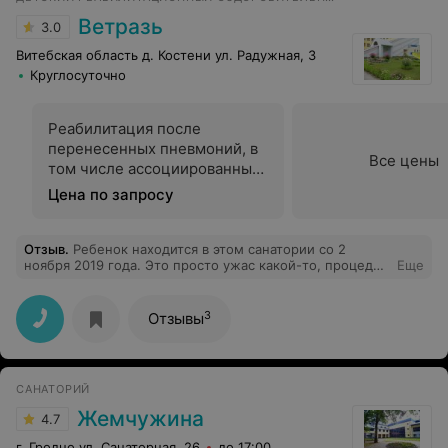
Ветразь
3.0
Витебская область д. Костени ул. Радужная, 3
Круглосуточно
Реабилитация после
перенесенных пневмоний, в
Все цены
том числе ассоциированных
с инфекцией COVID-19
Цена по запросу
«Лёгкое дыхание»
Отзыв
.
Ребенок находится в этом санатории со 2
ноября 2019 года. Это просто ужас какой-то, процедур
Еще
две недели практически не было (заехали в субботу, а
процедуры начались со среды), потом 4 выходных.
Живет в 3-м корпусе, ложится спать в теплом
3
Отзывы
спортивном костюме, а утром просыпается от холода.
И это детский санаторий? За что я плачу налоги? Такое
ощущение, что ребенок в казарме живет! Приезжала в
санаторий китайская делегация, детям ограничили
САНАТОРИЙ
передвижение в корпусе, чтоб не мешали лечиться
китайцам. Вообщем, половину процедур украли.
Жемчужина
4.7
Бардак полный! За красивой вывеской и территорией
полное равнодушие персонала!
г. Гродно ул. Санаторная, 26
до 17:00