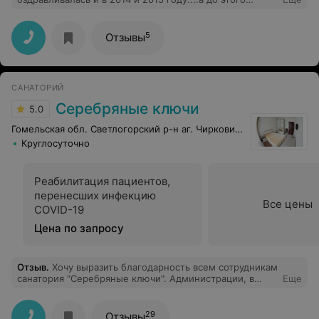
постоянно ездила в Радон......так вот , больше в Радон
не поеду......и лечение и питание и обслуживание в
Энергетике более чем устраивало.....ну а маленькие
5
Отзывы
накладки...так они везде есть.....Инесса, город
Мозырь...
САНАТОРИЙ
Серебряные ключи
5.0
Гомельская обл. Светлогорский р-н аг. Чирковичи
Круглосуточно
Реабилитация пациентов,
перенесших инфекцию
Все цены
СОVID-19
Цена по запросу
Отзыв
.
Хочу выразить благодарность всем сотрудникам
санатория "Серебряные ключи". Администрации, в
Еще
лице главного врача Светилова Александра
Геннадьевича и заместителя главного врача по
медицинской части Снарской Натальи Степановны, за
29
Отзывы