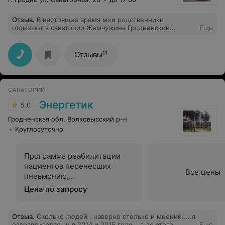
Отзыв
.
В настоящее время мои родственники
отдыхают в санатории Жемчужина Гродненской
Еще
области. Я сама была там в декабре 2017 г.. и мне
очень понравилось, поэтому и рекомендовала
родственникам. Но меня очень огорчила и
11
Отзывы
разочаровала информация от них о качестве питания.
Готовят отвратительно и малосъедобно, порции
уменьшились (особенно одна из смен). К сожалению
есть с чем сравнить. Многие уходят полуголодные.
САНАТОРИЙ
Вряд ли я смогу кому-либо еще порекомендовать в
этом санатории отдых.
Энергетик
5.0
Гродненская обл. Волковысский р-н
Круглосуточно
Программа реабилитации
пациентов перенесших
Все цены
пневмонию,
ассоциированную с Covid-19
Цена по запросу
Отзыв
.
Сколько людей , наверно столько и мнений.....я
оздравливалась и в 2014 и 2015 году....а до этого
Еще