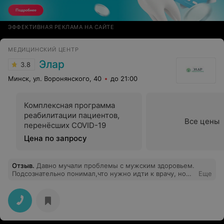
ЭФФЕКТИВНАЯ РЕКЛАМА НА САЙТЕ
МЕДИЦИНСКИЙ ЦЕНТР
Элар
3.8
Минск, ул. Воронянского, 40
до 21:00
Комплексная программа
реабилитации пациентов,
Все цены
перенёсших COVID-19
Цена по запросу
Отзыв
.
Давно мучали проблемы с мужским здоровьем.
Подсознательно понимал,что нужно идти к врачу, но
Еще
куда? Решение было принято. Клиника Элар,врач
уролог Прадхан Сиддхарт! Отличный врач,хороший
душевный человек. Войдя в кабинет,поговорив минуту,
всё стеснение само собой пропало, лечение назначил
грамотно,и уже через пару дней приема лекарств,
результат начал появляться. Единственное,о чем