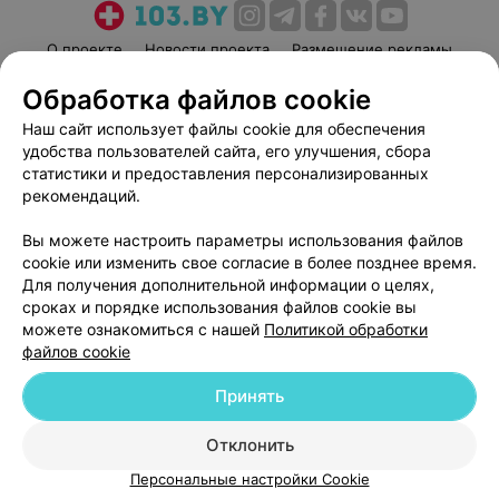
О проекте
Новости проекта
Размещение рекламы
Медицинский маркетинг
Публичный договор
Обработка файлов cookie
Пользовательское соглашение
Способы оплаты
Наш сайт использует файлы cookie для обеспечения
Вакансии
Партнеры
удобства пользователей сайта, его улучшения, сбора
статистики и предоставления персонализированных
Написать руководителю 103.by
рекомендаций.
Написать в поддержку
Персональные настройки cookie
Вы можете настроить параметры использования файлов
cookie или изменить свое согласие в более позднее время.
Обработка персональных данных
Для получения дополнительной информации о целях,
сроках и порядке использования файлов cookie вы
можете ознакомиться с нашей
Политикой обработки
файлов cookie
Принять
© 2026 ООО «Артокс Лаб», УНП 191700409
| 220012, Республика Беларусь,
Отклонить
г. Минск, улица Толбухина, 2, пом. 16 | help@103.by
Персональные настройки Cookie
Служба поддержки
+375 291212755