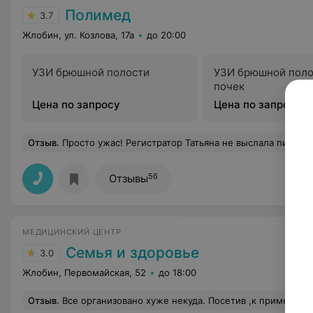
Полимед
3.7
Жлобин, ул. Козлова, 17а
до 20:00
УЗИ брюшной полости
УЗИ брюшной поло
почек
Цена по запросу
Цена по запросу
Отзыв
.
Просто ужас! Регистратор Татьяна не выслала письмом результат анализа. Ждала две недели, а они просто не отправили!Заплатить немаленьк
56
Отзывы
МЕДИЦИНСКИЙ ЦЕНТР
Семья и здоровье
3.0
Жлобин, Первомайская, 52
до 18:00
Отзыв
.
Все организовано хуже некуда. Посетив ,к примеру, врача-гинеколога и сдав анализы,заплатив за это все немалые деньги, ждите проблем с выдачей результатов анализов. Особенно , если вы иногородний. На дворе 21 век, а на Первомайскую,52 нужно явится лично!!! ни о каком результате на е-mail или по телефону речь не ведется. Боятся нарушить конфиденциальность (не думаю,что при выдаче лично попросят паспорт-проверю)И нар