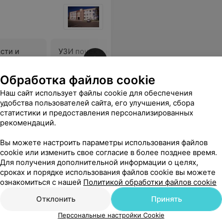
сти и
УЗИ почек и надпочечников
УЗИ поче
мочевого
Цена по запросу
Цена по 
Обработка файлов cookie
Наш сайт использует файлы cookie для обеспечения
ие деньги и остаться без результата! Отвратительный центр.
Еще
удобства пользователей сайта, его улучшения, сбора
статистики и предоставления персонализированных
рекомендаций.
Вы можете настроить параметры использования файлов
cookie или изменить свое согласие в более позднее время.
Для получения дополнительной информации о целях,
сроках и порядке использования файлов cookie вы можете
ознакомиться с нашей
Политикой обработки файлов cookie
Отклонить
Принять
овят еще и консультацию навязать,естественно платную. В ощем,больше туда ни ногой. И людям,у который время ценно, рекомендую подыскать более современный центр. Итог-НЕ РЕКОМЕНДУЮ
Еще
Персональные настройки Cookie