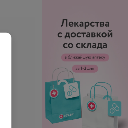
к, надпочечников и
УЗИ мочевого пузыря
 пузыря
запросу
Цена по запросу