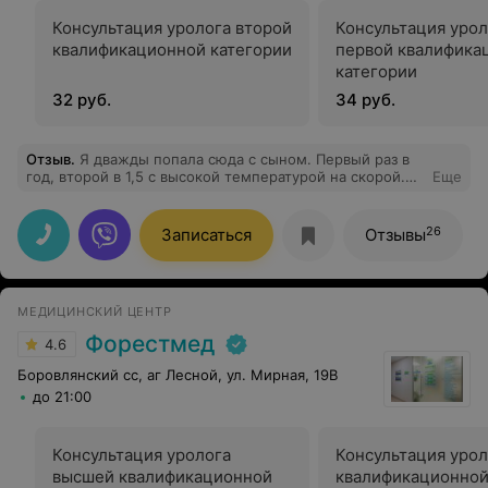
Консультация уролога второй
Консультация урол
квалификационной категории
первой квалифика
категории
32 руб.
34 руб.
Отзыв
.
Я дважды попала сюда с сыном. Первый раз в
год, второй в 1,5 с высокой температурой на скорой.
Еще
Мед персонал работает очень четко. Быстро сбили
температуру, ребенку удалось поспать и я тоже
отдохнула. Ставили капельницы. Если нужна была
26
Записаться
Отзывы
какая-то помощь, медсестры всегда помогали.
Отдельное спасибо зав. отделением педиатрии
раннего возраста Елене Андреевне. Очень
компетентная доктор, внимательная и ответственная.
МЕДИЦИНСКИЙ ЦЕНТР
В самом отделении новые палаты, после ремонта. Есть
несколько платных палат с душевой, холодильником,
Форестмед
4.6
микроволновкой и телевизором. Питание стандартное,
без излишеств, но голодными не останетесь, Очень
Боровлянский сс, аг Лесной, ул. Мирная, 19В
внимательный персонал медсестер. Все необходимые
до 21:00
медикаменты были в наличии. К ребенку
внимательное отношение. Я осталась довольна!
Консультация уролога
Консультация урол
высшей квалификационной
квалификационной