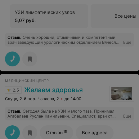
УЗИ лимфатических узлов
Все цены
5,07 руб.
Отзыв
.
Очень хороший, отзывчивый и компетентный
врач заведующий урологическим отделением Вячеслав
Еще
Михайлович. Спасибо огромное ему от больных,
которых он лечит. Все сотрудники доброжелательные,
внимательные.
МЕДИЦИНСКИЙ ЦЕНТР
Желаем здоровья
2.5
Слуцк, 2-й пер. Чапаева, 2
до 14:00
Отзыв
.
Сегодня была на УЗИ малого таза. Принимал
Агабалаев Руслан Камильевич. Специалист, врач от
Еще
Бога. Огромного ему здоровья!
15
Отзывы
Все адреса