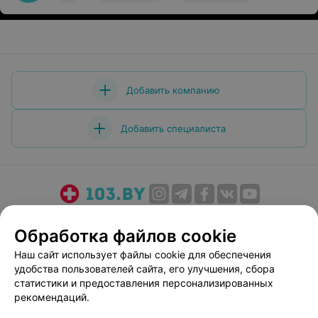
Добавить компанию
Добавить специалиста
О проекте
Новости проекта
Размещение рекламы
Обработка файлов cookie
Медицинский маркетинг
Публичный договор
Наш сайт использует файлы cookie для обеспечения
Пользовательское соглашение
Способы оплаты
удобства пользователей сайта, его улучшения, сбора
Вакансии
Партнеры
статистики и предоставления персонализированных
Написать руководителю 103.by
рекомендаций.
Написать в поддержку