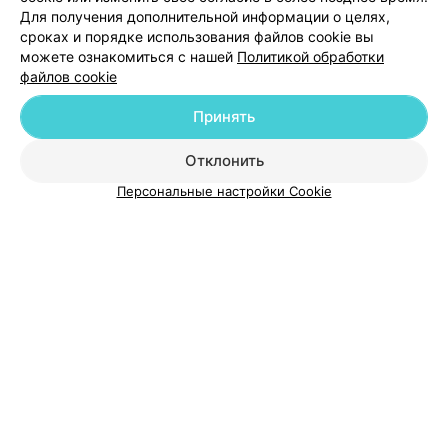
Для получения дополнительной информации о целях,
Добавить специалиста
сроках и порядке использования файлов cookie вы
можете ознакомиться с нашей
Политикой обработки
файлов cookie
Принять
О проекте
Новости проекта
Размещение рекламы
Отклонить
Медицинский маркетинг
Публичный договор
Персональные настройки Cookie
Пользовательское соглашение
Способы оплаты
Вакансии
Партнеры
Написать руководителю 103.by
Написать в поддержку
Персональные настройки cookie
Обработка персональных данных