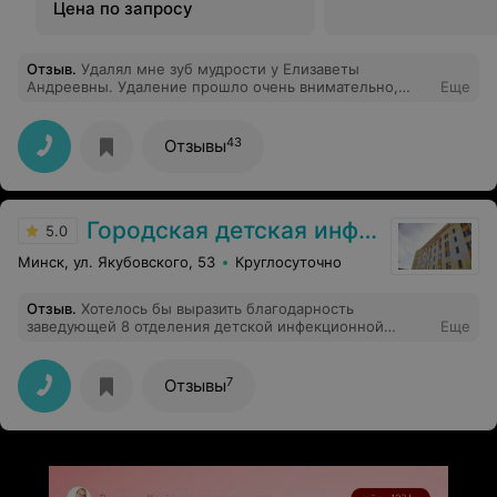
Цена по запросу
Отзыв
.
Удалял мне зуб мудрости у Елизаветы
Андреевны. Удаление прошло очень внимательно,
Еще
аккуратно, даже не понял, что зуба уже нет. Всё
отлично зажило. Хочу выразить слова благодарности
настоящему профессионалу своего дела. Спасибо Вам
43
Отзывы
огромное!!!
Городская детская инфекционная клиническая больница
5.0
Минск, ул. Якубовского, 53
Круглосуточно
Отзыв
.
Хотелось бы выразить благодарность
заведующей 8 отделения детской инфекционной
Еще
больницы, Адамович Ольге Леонидовне.
Замечательный и отзывчивый врач. Каждый визит все
подробно рассказывала, успокаивала и ребёнок не
7
Отзывы
боялся, а с удовольствием шёл на контакт. Очень
благодарна за лечение и пояснения по диагнозу.
Благодаря таким врачам тревожных родителей будет
гораздо меньше. Спасибо от всей души.