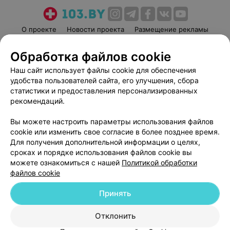
О проекте
Новости проекта
Размещение рекламы
Медицинский маркетинг
Публичный договор
Обработка файлов cookie
Пользовательское соглашение
Способы оплаты
Наш сайт использует файлы cookie для обеспечения
Вакансии
Партнеры
удобства пользователей сайта, его улучшения, сбора
Написать руководителю 103.by
статистики и предоставления персонализированных
рекомендаций.
Написать в поддержку
Персональные настройки cookie
Вы можете настроить параметры использования файлов
Обработка персональных данных
cookie или изменить свое согласие в более позднее время.
Для получения дополнительной информации о целях,
сроках и порядке использования файлов cookie вы
можете ознакомиться с нашей
Политикой обработки
файлов cookie
Принять
© 2026 ООО «Артокс Лаб», УНП 191700409
| 220012, Республика Беларусь,
г. Минск, улица Толбухина, 2, пом. 16 | help@103.by
Отклонить
Служба поддержки
+375 291212755