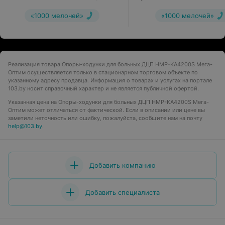
«1000 мелочей»
«1000 мелочей»
Реализация товара Опоры-ходунки для больных ДЦП HMP-KA4200S Мега-
Оптим осуществляется только в стационарном торговом объекте по
указанному адресу продавца. Информация о товарах и услугах на портале
103.by носит справочный характер и не является публичной офертой.
Указанная цена на Опоры-ходунки для больных ДЦП HMP-KA4200S Мега-
Оптим может отличаться от фактической. Если в описании или цене вы
заметили неточность или ошибку, пожалуйста, сообщите нам на почту
help@103.by
.
Добавить компанию
Добавить специалиста