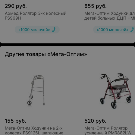
290
руб.
855
руб.
Армед Ролятор 3-х колесный
Мега-Оптим Ходунки дл
FS969H
детей больных ДЦП HM
KA3200
«1000 мелочей»
«1000 мелочей»
Другие товары «Мега-Оптим»
155
руб.
520
руб.
Мега-Оптим Ходунки на 2-х
Мега-Оптим Ролятор
колесах FS9125L шагающие
усиленный PMR882LW