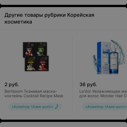
распределите необходимое количество крема на
чистые руки.
Другие товары рубрики Корейская
косметика
2
руб.
36
руб.
Berrissom Тканевая маска-
La'dor Увлажняющее ма
коктейль Cocktail Recipe Mask
для волос Wonder Hair Oi
«Asiashop (Азия шоп)»
«Asiashop (Азия шоп)»