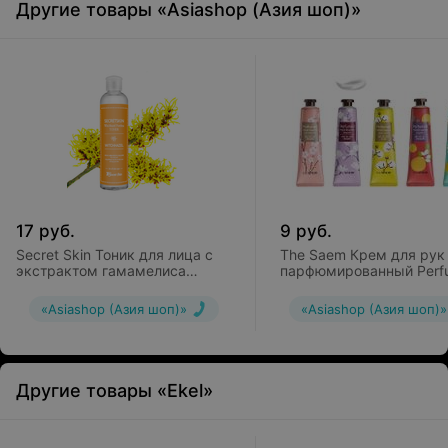
Другие товары «Asiashop (Азия шоп)»
17
руб.
9
руб.
Secret Skin Тоник для лица с
The Saem Крем для рук
экстрактом гамамелиса
парфюмированный Perf
Witchhazel Poreless Toner
Hand Cream
«Asiashop (Азия шоп)»
«Asiashop (Азия шоп)»
Другие товары «Ekel»