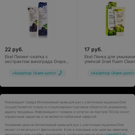
22
руб.
17
руб.
Ekel Пилинг-скатка с
Ekel Пенка для умывани
экстрактом винограда Grape
улиткой Snail Foam Clean
Natural Clean Peeling Gel
«Asiashop (Азия шоп)»
«Asiashop (Азия шоп)»
Реализация товара Интенсивный крем для рук с улиточным муцином Ekel
осуществляется только в стационарном торговом объекте по указанному
адресу продавца. Информация о товарах и услугах на портале 103.by носит
справочный характер и не является публичной офертой.
Указанная цена на Интенсивный крем для рук с улиточным муцином Ekel
может отличаться от фактической. Если в описании или цене вы заметили
неточность или ошибку, пожалуйста, сообщите нам на почту
help@103.by
.