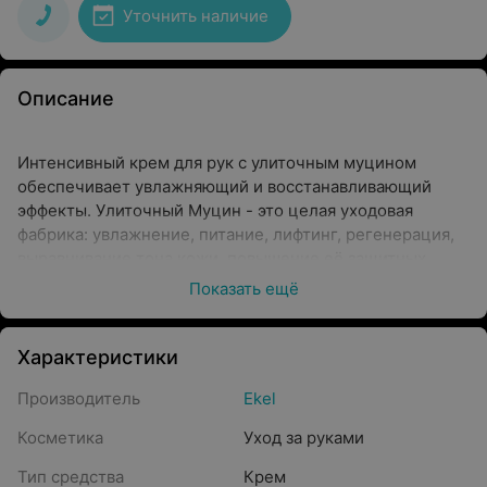
Уточнить наличие
Описание
Интенсивный крем для рук с улиточным муцином
обеспечивает увлажняющий и восстанавливающий
эффекты. Улиточный Муцин - это целая уходовая
фабрика: увлажнение, питание, лифтинг, регенерация,
выравнивание тона кожи, повышение её защитных
функций. Имеет ранозаживляющие и
Показать ещё
противовоспалительные свойства. Гиалуроновая
Кислота нормализует водный баланс, стимулирует
выработку коллагена и эластина, нейтрализует
Характеристики
свободные радикалы. За счет смягчения и
Производитель
Ekel
интенсивного увлажнения кожи, стимулирует
заживление ран. Обладает нежирной текстурой и
Косметика
Уход за руками
легким запахом, быстро впитывается, не оставляет
липкости. Способ применения: нанесите и равномерно
Тип средства
Крем