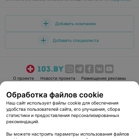
Добавить компанию
Добавить специалиста
О проекте
Новости проекта
Размещение рекламы
Медицинский маркетинг
Публичный договор
Обработка файлов cookie
Пользовательское соглашение
Способы оплаты
Наш сайт использует файлы cookie для обеспечения
Вакансии
Партнеры
удобства пользователей сайта, его улучшения, сбора
Написать руководителю 103.by
статистики и предоставления персонализированных
рекомендаций.
Написать в поддержку
Персональные настройки cookie
Вы можете настроить параметры использования файлов