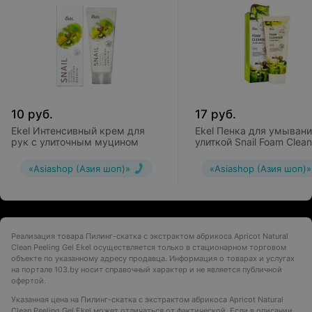
10
руб.
17
руб.
Ekel Интенсивный крем для
Ekel Пенка для умывани
рук с улиточным муцином
улиткой Snail Foam Clean
«Asiashop (Азия шоп)»
«Asiashop (Азия шоп)»
Реализация товара Пилинг-скатка с экстрактом абрикоса Apricot Natural
Clean Peeling Gel Ekel осуществляется только в стационарном торговом
объекте по указанному адресу продавца. Информация о товарах и услугах
на портале 103.by носит справочный характер и не является публичной
офертой.
Указанная цена на Пилинг-скатка с экстрактом абрикоса Apricot Natural
Clean Peeling Gel Ekel может отличаться от фактической. Если в описании