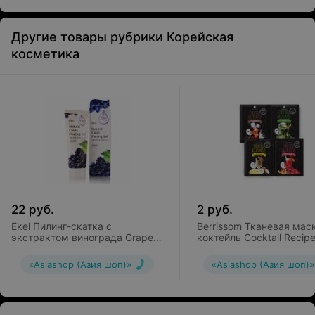
кожу, предотвращает воспаления и появление прыщей
и высыпаний. Абрикос полезен как для чувствительной
кожи, склонной к шелушению, так и для жирной кожи,
Другие товары рубрики Корейская
обладающей нездоровым сальным блеском.
косметика
Подходит для любого типа кожи.
22
руб.
2
руб.
Ekel Пилинг-скатка с
Berrissom Тканевая мас
экстрактом винограда Grape
коктейль Cocktail Recip
Natural Clean Peeling Gel
Mask
«Asiashop (Азия шоп)»
«Asiashop (Азия шоп)»