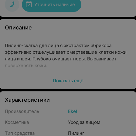
Уточнить наличие
Описание
Пилинг-скатка для лица с экстрактом абрикоса
эффективно отшелушивает омертвевшие клетки кожи
лица и шеи. Глубоко очищает поры. Выравнивает
поверхность кожи.
Экстракт абрикоса содержит сахар, декстрины,
Показать ещё
пектиновые вещества и крахмал - увлажняющие
вещества продолжительного действия, способствуют
быстрому восстановлению баланса влаги в коже;
Характеристики
антиоксиданты (каротиноиды, флавоноиды и витамин С)
Производитель
Ekel
эффективно замедляют процесс преждевременного
старения.
Косметика
Уход за лицом
Абрикос обладает успокаивающим воздействием на
Тип средства
Пилинг