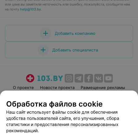
или цене вы заметили неточность или ошибку, пожалуйста, сообщите нам
на почту
help@103.by
.
Добавить компанию
Добавить специалиста
О проекте
Новости проекта
Размещение рекламы
Медицинский маркетинг
Публичный договор
Обработка файлов cookie
Пользовательское соглашение
Способы оплаты
Наш сайт использует файлы cookie для обеспечения
Вакансии
Партнеры
удобства пользователей сайта, его улучшения, сбора
Написать руководителю 103.by
статистики и предоставления персонализированных
рекомендаций.
Написать в поддержку