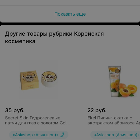
Показать ещё
Другие товары рубрики Корейская
косметика
35
руб.
22
руб.
Secret Skin Гидрогелевые
Ekel Пилинг-скатка с
патчи для глаз с золотом Gold
экстрактом абрикоса Ap
Mimi Hydrogel Eye Patch
Natural Clean Peeling Gel
«Asiashop (Азия шоп)»
«Asiashop (Азия шоп)»