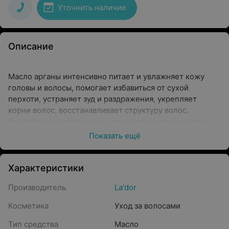
Уточнить наличие
Описание
Масло арганы интенсивно питает и увлажняет кожу
головы и волосы, помогает избавиться от сухой
перхоти, устраняет зуд и раздражения, укрепляет
корни волос, восстанавливает структуру волос,
борется с их выпадением, стимулирует рост, делает
крепкими, блестящими и шелковистыми, защищает от
Показать ещё
агрессивного воздействия ультрафиолетовых лучей,
минимизирует вред при использовании фена или
утюжка.
Характеристики
Производитель
La'dor
Косметика
Уход за волосами
Тип средства
Масло