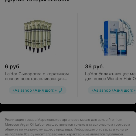
6
руб.
36
руб.
La'dor Сыворотка с кератином
La'dor Увлажняющее ма
ночная восстанавливающая
для волос Wonder Hair Oi
Sleeping Clinic Ample Keratin
Power Fill Up
«Asiashop (Азия шоп)»
«Asiashop (Азия шоп)»
Реализация товара Марокканское аргановое масло для волос Premium
Morocco Argan Oil La'dor осуществляется только в стационарном торговом
объекте по указанному адресу продавца. Информация о товарах и услугах
на портале 103.by носит справочный характер и не является публичной