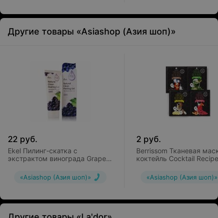
Другие товары «Asiashop (Азия шоп)»
22
руб.
2
руб.
Ekel Пилинг-скатка с
Berrissom Тканевая мас
экстрактом винограда Grape
коктейль Cocktail Recip
Natural Clean Peeling Gel
Mask
«Asiashop (Азия шоп)»
«Asiashop (Азия шоп)»
Другие товары «La'dor»