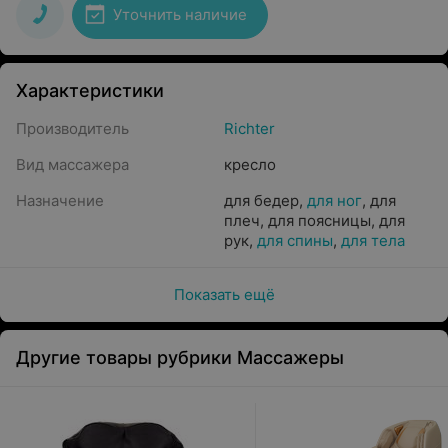
Уточнить наличие
Характеристики
Производитель
Richter
Вид массажера
кресло
Назначение
для бедер
,
для ног
,
для
плеч
,
для поясницы
,
для
рук
,
для спины
,
для тела
Показать ещё
Другие товары рубрики Массажеры