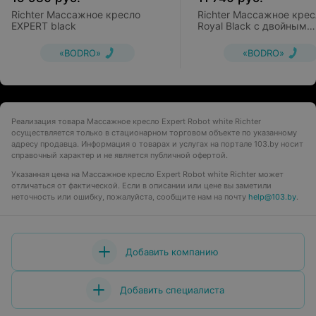
Richter Массажное кресло
Richter Массажное крес
EXPERT black
Royal Black с двойным
роликовым массажным
механизмом
«BODRO»
«BODRO»
Реализация товара Массажное кресло Expert Robot white Richter
осуществляется только в стационарном торговом объекте по указанному
адресу продавца. Информация о товарах и услугах на портале 103.by носит
справочный характер и не является публичной офертой.
Указанная цена на Массажное кресло Expert Robot white Richter может
отличаться от фактической. Если в описании или цене вы заметили
неточность или ошибку, пожалуйста, сообщите нам на почту
help@103.by
.
Добавить компанию
Добавить специалиста