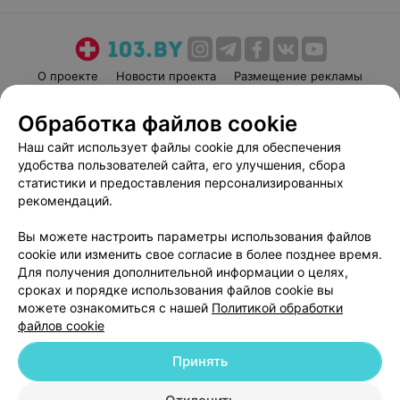
О проекте
Новости проекта
Размещение рекламы
Медицинский маркетинг
Публичный договор
Обработка файлов cookie
Пользовательское соглашение
Способы оплаты
Наш сайт использует файлы cookie для обеспечения
Вакансии
Партнеры
удобства пользователей сайта, его улучшения, сбора
Написать руководителю 103.by
статистики и предоставления персонализированных
рекомендаций.
Написать в поддержку
Персональные настройки cookie
Вы можете настроить параметры использования файлов
Обработка персональных данных
cookie или изменить свое согласие в более позднее время.
Для получения дополнительной информации о целях,
сроках и порядке использования файлов cookie вы
можете ознакомиться с нашей
Политикой обработки
файлов cookie
Принять
© 2026 ООО «Артокс Лаб», УНП 191700409
| 220012, Республика Беларусь,
г. Минск, улица Толбухина, 2, пом. 16 | help@103.by