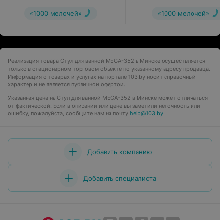
(полиуретан)
«1000 мелочей»
«1000 мелочей»
Реализация товара Стул для ванной MEGA-352 в Минске осуществляется
только в стационарном торговом объекте по указанному адресу продавца.
Информация о товарах и услугах на портале 103.by носит справочный
характер и не является публичной офертой.
Указанная цена на Стул для ванной MEGA-352 в Минске может отличаться
от фактической. Если в описании или цене вы заметили неточность или
ошибку, пожалуйста, сообщите нам на почту
help@103.by
.
Добавить компанию
Добавить специалиста