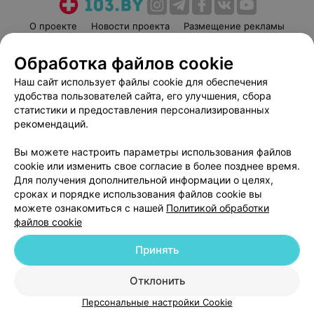
О проекте
Новости проекта
Размещение рекламы
Медицинский маркетинг
Публичный договор
Обработка файлов cookie
Пользовательское соглашение
Способы оплаты
Наш сайт использует файлы cookie для обеспечения
Вакансии
Партнеры
удобства пользователей сайта, его улучшения, сбора
Написать руководителю 103.by
статистики и предоставления персонализированных
рекомендаций.
Написать в поддержку
Персональные настройки cookie
Вы можете настроить параметры использования файлов
Обработка персональных данных
cookie или изменить свое согласие в более позднее время.
Для получения дополнительной информации о целях,
сроках и порядке использования файлов cookie вы
можете ознакомиться с нашей
Политикой обработки
файлов cookie
Принять
© 2026 ООО «Артокс Лаб», УНП 191700409
| 220012, Республика Беларусь,
г. Минск, улица Толбухина, 2, пом. 16 | help@103.by
Отклонить
Служба поддержки
+375 291212755
Персональные настройки Cookie