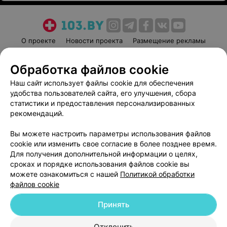
О проекте
Новости проекта
Размещение рекламы
Медицинский маркетинг
Публичный договор
Обработка файлов cookie
Пользовательское соглашение
Способы оплаты
Наш сайт использует файлы cookie для обеспечения
Вакансии
Партнеры
удобства пользователей сайта, его улучшения, сбора
Написать руководителю 103.by
статистики и предоставления персонализированных
Написать в поддержку
рекомендаций.
Персональные настройки cookie
Вы можете настроить параметры использования файлов
Обработка персональных данных
cookie или изменить свое согласие в более позднее время.
Для получения дополнительной информации о целях,
сроках и порядке использования файлов cookie вы
можете ознакомиться с нашей
Политикой обработки
файлов cookie
Принять
© 2026 ООО «Артокс Лаб», УНП 191700409
| 220012, Республика Беларусь,
г. Минск, улица Толбухина, 2, пом. 16 | help@103.by
Отклонить