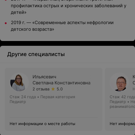
профилактика острых и хронических заболеваний у
детей»
2019 г. — «Современные аспекты нефрологии
детского возраста»
Другие специалисты
Ильясевич
Светлана Константиновна
2 отзыва
5.0
Н
Стаж 24 года
•
Первая категория
Стаж 42 год
Педиатр
Педиатр • Н
реаниматол
Нет информации о месте работы
Нет информа