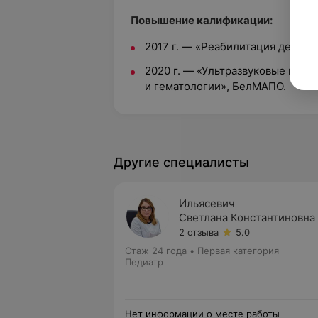
Повышение калификации:
2017 г. — «Реабилитация детей
2020 г. — «Ультразвуковые мето
и гематологии», БелМАПО.
Другие специалисты
Ильясевич
Светлана Константиновна
2 отзыва
5.0
Стаж 24 года
•
Первая категория
Педиатр
Нет информации о месте работы