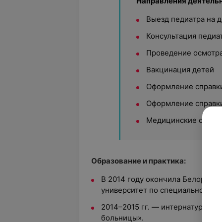
Направления деятельн
Выезд педиатра на 
Консультация педиа
Проведение осмотра
Вакцинация детей
Оформление справки
Оформление справки
Медицинские осмот
Образование и практика:
В 2014 году окончила Белоруск
университет по специальности 
2014–2015 гг. — интернатура на
больницы».