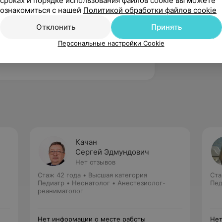
сроках и порядке использования файлов cookie вы можете
ознакомиться с нашей
Политикой обработки файлов cookie
Отклонить
Принять
 с соматической патологией», БелМАПО
Персональные настройки Cookie
ды исследования в детской онкологии
Качан
Сергей Эдмундович
Нет отзывов
Стаж 42 года
•
Высшая категория
Ста
Педиатр • Неонатолог • Анестезиолог-
Пед
реаниматолог
Нет информации о месте работы
Нет