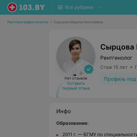
Все рубрики
Рентгенография лопатки
•
Сырцова Марина Николаевна
Сырцова 
Рентгенолог
Стаж 15 лет • 
Профиль под
Нет отзывов
Оставить
первый отзыв
Инфо
Образование:
2011 г. — БГМУ по специальност