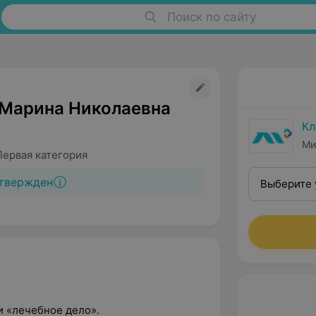
Поиск по сайту
Марина Николаевна
Кл
Ми
Первая категория
твержден
Выберите 
и «лечебное дело».