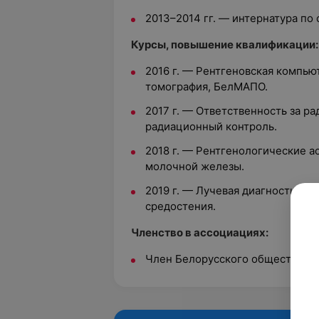
2013–2014 гг. — интернатура по
Курсы, повышение квалификации:
2016 г. — Рентгеновская компью
томография, БелМАПО.
2017 г. — Ответственность за р
радиационный контроль.
2018 г. — Рентгенологические а
молочной железы.
2019 г. — Лучевая диагностика 
средостения.
Членство в ассоциациях:
Член Белорусского общества ра