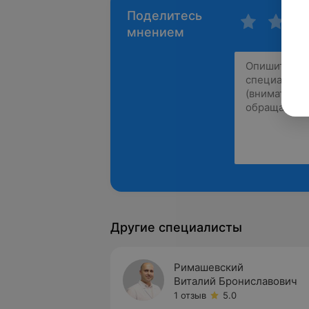
Поделитесь
мнением
Другие специалисты
Римашевский
Виталий Брониславович
1 отзыв
5.0