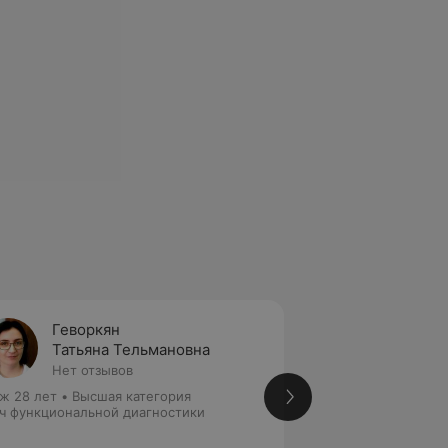
Геворкян
Сидор
Татьяна Тельмановна
Ольга
Нет отзывов
Нет от
ж 28 лет
•
Высшая категория
Стаж 16 лет
•
Перв
ч функциональной диагностики
Врач функциональ