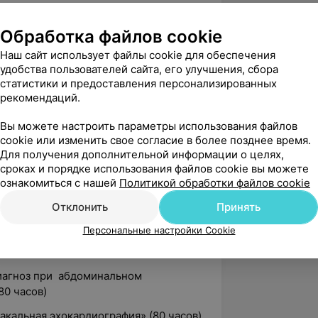
иагностике приобретенных пороков
Обработка файлов cookie
ерикарда»
Наш сайт использует файлы cookie для обеспечения
ия «Ультразвуковая диагностика» (765
удобства пользователей сайта, его улучшения, сбора
статистики и предоставления персонализированных
рекомендаций.
ационная категория — врач
Вы можете настроить параметры использования файлов
обретенных пороков сердца» (80
cookie или изменить свое согласие в более позднее время.
Для получения дополнительной информации о целях,
сроках и порядке использования файлов cookie вы можете
остика заболеваний сердца и сосудов»
ознакомиться с нашей
Политикой обработки файлов cookie
Отклонить
Принять
остика патологии сосудов нижних
Персональные настройки Cookie
опросы сонографии» (6 часов)
иагноз при абдоминальном
80 часов)
акальная эхокардиография» (80 часов)