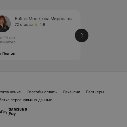
Бабак-Монетова Мирослава
Синев
72 отзыва
4.9
11 отзы
ж 14 лет
Стаж 2 года
икмахер
Парикмахер
 Платин
Мон Платин
соглашение
Способы оплаты
Вакансии
Партнеры
ботка персональных данных