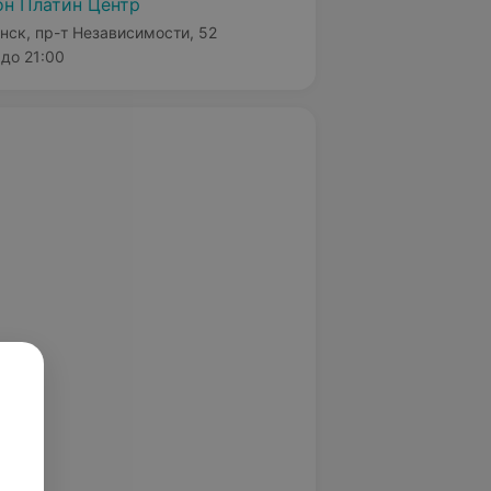
н Платин Центр
нск, пр-т Независимости, 52
до 21:00