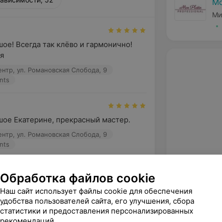
Мо
Ми
ое! Всегда так клёво и гармонично!
я
нтр, ул. Романовская Слобода, 9
nts
ое Екатерине, прекрасный мастер.
нтр, ул. Романовская Слобода, 9
nts
Обработка файлов cookie
на стрижке, Екатерина поняла мой 
Наш сайт использует файлы cookie для обеспечения
слова) Отличный результат и приятное 
удобства пользователей сайта, его улучшения, сбора
статистики и предоставления персонализированных
рекомендаций.
нтр, ул. Романовская Слобода, 9