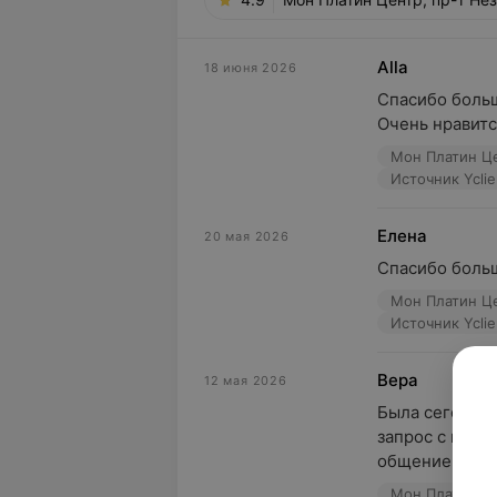
Alla
18 июня 2026
Спасибо больш
Очень нравитс
Мон Платин Це
Источник Yclie
Елена
20 мая 2026
Спасибо больш
Мон Платин Це
Источник Yclie
Вера
12 мая 2026
Была сегодня 
запрос с полу
общение
Мон Платин Це