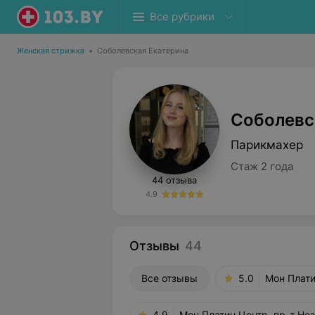
Все рубрики
Женская стрижка
•
Соболевская Екатерина
Соболевс
Парикмахер
Стаж 2 года
44 отзыва
4.9
Отзывы
44
Все отзывы
5.0
Мон Плати
4.9
Мон Платин Центр, пр-т Не