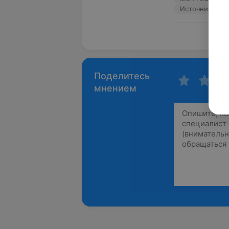
Источник Yclie
Пока
Поделитесь
мнением