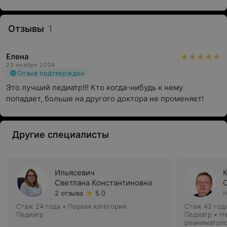
Отзывы
1
Елена
23 ноября 2024
Отзыв подтвержден
Это лучший педиатр!!! Кто когда-нибудь к нему 
попадает, больше на другого доктора не променяет!
Другие специалисты
Ильясевич
Светлана Константиновна
2 отзыва
5.0
Н
Стаж 24 года
•
Первая категория
Стаж 42 год
Педиатр
Педиатр • Н
реаниматол