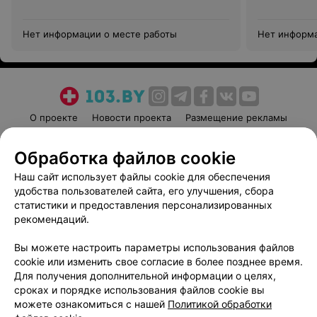
Нет информации о месте работы
Нет информа
О проекте
Новости проекта
Размещение рекламы
Медицинский маркетинг
Публичный договор
Обработка файлов cookie
Пользовательское соглашение
Способы оплаты
Наш сайт использует файлы cookie для обеспечения
Вакансии
Партнеры
удобства пользователей сайта, его улучшения, сбора
Написать руководителю 103.by
статистики и предоставления персонализированных
Написать в поддержку
рекомендаций.
Персональные настройки cookie
Вы можете настроить параметры использования файлов
Обработка персональных данных
cookie или изменить свое согласие в более позднее время.
Для получения дополнительной информации о целях,
сроках и порядке использования файлов cookie вы
можете ознакомиться с нашей
Политикой обработки