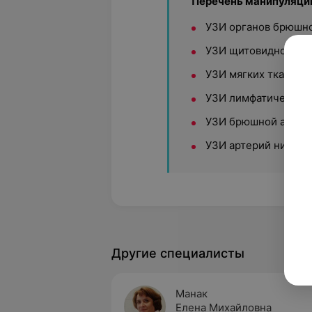
Перечень манипуляци
УЗИ органов брюшно
УЗИ щитовидной же
УЗИ мягких тканей
УЗИ лимфатических 
УЗИ брюшной аорты
УЗИ артерий нижних
Другие специалисты
Манак
Елена Михайловна