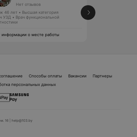
Нет отзывов
7 отзы
ж 46 лет
•
Высшая категория
Стаж 26 лет
•
Выс
ч УЗД • Врач функциональной
Врач УЗД
гностики
 информации о месте работы
Нет информации о
соглашение
Способы оплаты
Вакансии
Партнеры
ботка персональных данных
ом. 16 | help@103.by