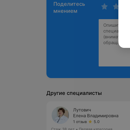
Поделитесь
мнением
Другие специалисты
Лутович
Елена Владимировна
1 отзыв
5.0
Стаж 38 лет
•
Первая категория