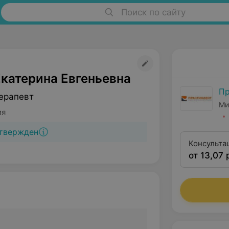
Поиск по сайту
Екатерина Евгеньевна
Пр
ерапевт
Ми
ия
твержден
Консульта
от 13,07 