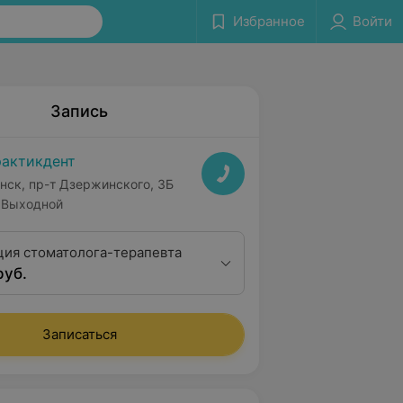
Избранное
Войти
Запись
актикдент
нск, пр-т Дзержинского, 3Б
Выходной
ция стоматолога-терапевта
руб.
Записаться