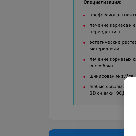
Специализация:
профессиональная г
лечение кариеса и е
периодонтит)
эстетические рест
материалами
лечение корневых к
способом)
шинирование зубов
любые современные 
3D снимки, ЭОД)