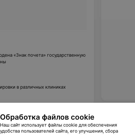
рдена «Знак почета» государственную
ины
ировки в различных клиниках
Обработка файлов cookie
5.0
Дай Лапу, ул. Жудро, 71А
Наш сайт использует файлы cookie для обеспечения
удобства пользователей сайта, его улучшения, сбора