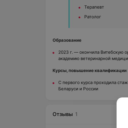
Терапевт
Ратолог
Образование
2023 г. — окончила Витебскую о
академию ветеринарной медиц
Курсы, повышение квалификации
С первого курса проходила стаж
Беларуси и России
Отзывы
1