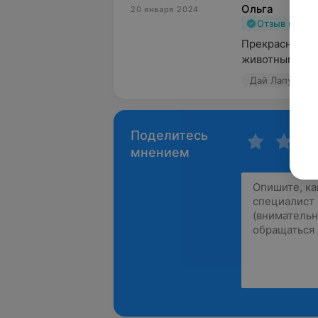
Ольга
20 января 2024
Отзыв подт
Прекрасный сп
животным и с
Дай Лапу, ул. 
Поделитесь
мнением