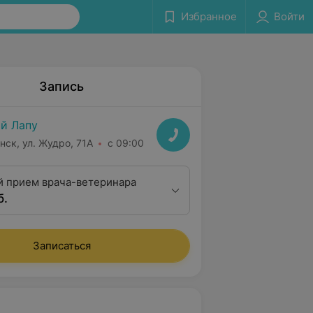
Избранное
Войти
Запись
й Лапу
нск, ул. Жудро, 71А
с 09:00
 прием врача-ветеринара
б.
Записаться