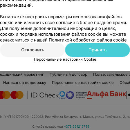
рекомендаций.
Нет отзывов
Вы можете настроить параметры использования файлов
Стаж 4 года
Ста
cookie или изменить свое согласие в более позднее время.
Парикмахер
Виз
Для получения дополнительной информации о целях,
сроках и порядке использования файлов cookie вы можете
Нет информации о месте работы
Нет
ознакомиться с нашей
Политикой обработки файлов cookie
Отклонить
Принять
Персональные настройки Cookie
едицинский маркетинг
Публичный договор
Пользовательское 
Написать в поддержку
Персональные настройки cookie
Обра
б», УНП 191700409
| 220012, Республика Беларусь, г. Минск, улица Толбухина, 2, п
Служба поддержки
+375 291212755