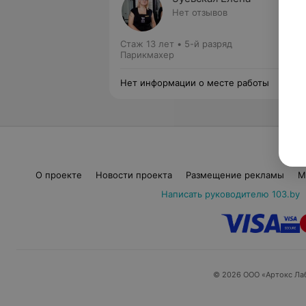
Нет отзывов
Стаж 13 лет
•
5-й разряд
Парикмахер
Нет информации о месте работы
О проекте
Новости проекта
Размещение рекламы
М
Написать руководителю 103.by
© 2026 ООО «Артокс Ла