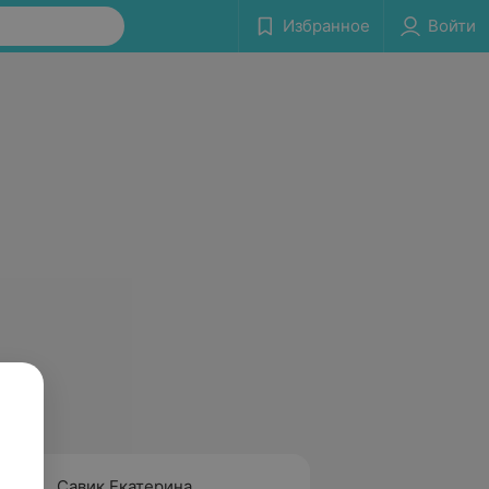
Избранное
Войти
Савик Екатерина
Севко