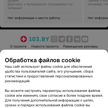
Доцент
Тренер • Ну
Диетолог • Нутрициолог (специалист по
питанию) • 
питанию)
Нет информации о месте работы
Нет информа
О проекте
Новости проекта
Размещение рекламы
Медицинский маркетинг
Публичный договор
Обработка файлов cookie
Пользовательское соглашение
Способы оплаты
Наш сайт использует файлы cookie для обеспечения
Вакансии
Партнеры
удобства пользователей сайта, его улучшения, сбора
Написать руководителю 103.by
статистики и предоставления персонализированных
Написать в поддержку
рекомендаций.
Персональные настройки cookie
Вы можете настроить параметры использования файлов
Обработка персональных данных
cookie или изменить свое согласие в более позднее время.
Для получения дополнительной информации о целях,
сроках и порядке использования файлов cookie вы