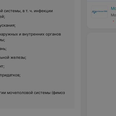
Мо
 системы, в т. ч. инфекции
Мо
ей;
ускания;
наружных и внутренних органов
мы;
нь;
ьной железы;
ит;
придатков;
гии мочеполовой системы (фимоз