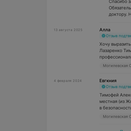
Спасибо з
Обязатель
доктору. Н
Алла
13 августа 2025
Отзыв подт
Хочу выразить
Лазаренко Тим
профессионали
Могилевская О
Евгкния
4 февраля 2024
Отзыв подт
Тимофей Алекс
местная (из Ж
в безопасности
Могилевская О