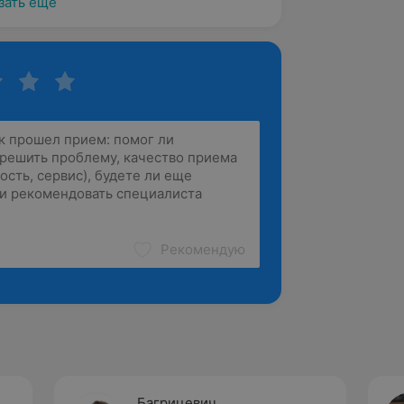
зать ещё
Рекомендую
Багрицевич