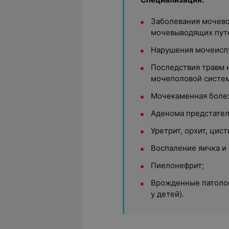
Заболевания мочевой
мочевыводящих пут
Нарушения мочеисп
Последствия травм 
мочеполовой систе
Мочекаменная болез
Аденома предстател
Уретрит, орхит, цист
Воспаление яичка и 
Пиелонефрит;
Врожденные патоло
у детей).