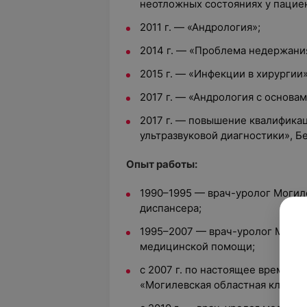
неотложных состояниях у пацие
2011 г. — «Андрология»;
2014 г. — «Проблема недержани
2015 г. — «Инфекции в хирургии»
2017 г. — «Андрология с основам
2017 г. — повышение квалифика
ультразвуковой диагностики», Б
Опыт работы:
1990–1995 — врач-уролог Могил
диспансера;
1995–2007 — врач-уролог Могил
медицинской помощи;
с 2007 г. по настоящее время —
«Могилевская областная клинич