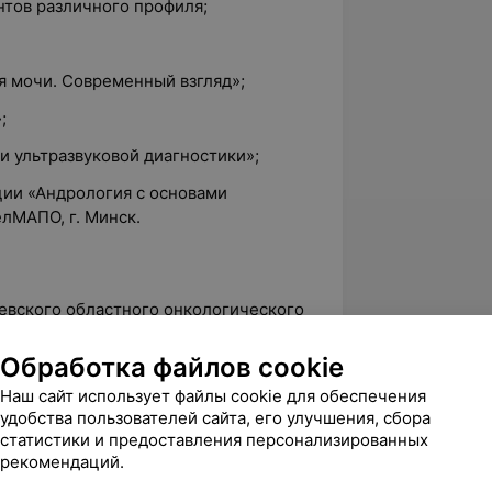
нтов различного профиля;
я мочи. Современный взгляд»;
;
и ультразвуковой диагностики»;
ции «Андрология с основами
елМАПО, г. Минск.
евского областного онкологического
Обработка файлов cookie
евской городской больницы скорой
Наш сайт использует файлы cookie для обеспечения
удобства пользователей сайта, его улучшения, сбора
 врач-уролог кабинета литотрипсии УЗ
статистики и предоставления персонализированных
еская больница»;
рекомендаций.