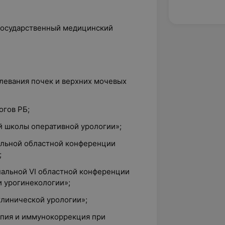
 государственный медицинский
левания почек и верхних мочевых
огов РБ;
ой школы оперативной урологии»;
нальной областной конференции
;
ональной VI областной конференции
и урогинекологии»;
клинической урологии»;
апия и иммунокоррекция при