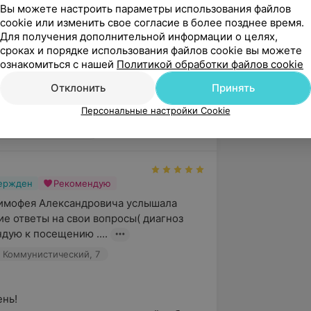
нского центра «Элизабет».
Вы можете настроить параметры использования файлов
cookie или изменить свое согласие в более позднее время.
Для получения дополнительной информации о целях,
сроках и порядке использования файлов cookie вы можете
ознакомиться с нашей
Политикой обработки файлов cookie
Отклонить
Принять
 пер. Коммунистический, 7
Персональные настройки Cookie
ницкого-Бирули, 12
вержден
Рекомендую
имофея Александровича услышала 
 ответы на свои вопросы( диагноз 
дую к посещению ....
. Коммунистический, 7
ь!
