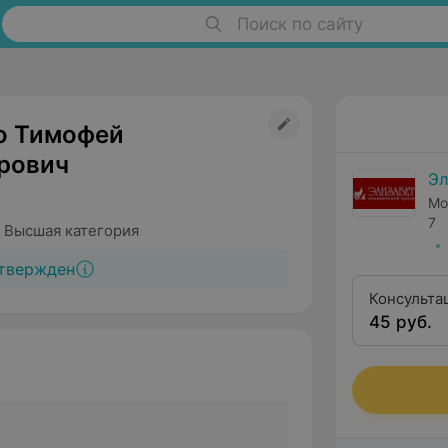
Поиск по сайту
о Тимофей
рович
Эл
Мо
7
 Высшая категория
твержден
Консульта
45 руб.
категории