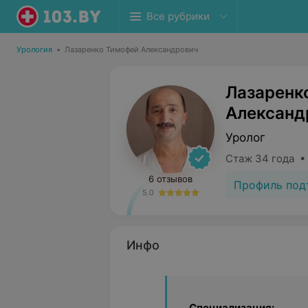
Все рубрики
Урология
•
Лазаренко Тимофей Александрович
Лазаренк
Александ
Уролог
Стаж 34 года •
6 отзывов
Профиль под
5.0
Инфо
Специализация: