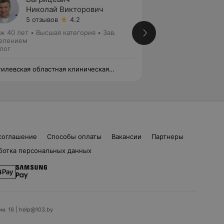
Николай Викторович
Петр 
5 отзывов
4.2
Нет от
ж 40 лет
•
Высшая категория
•
Зав.
Стаж 32 года
•
Пер
елением
Уролог
лог
илевская областная клиническая
Могилевская обла
ьница
больница
соглашение
Способы оплаты
Вакансии
Партнеры
ботка персональных данных
ом. 16 | help@103.by