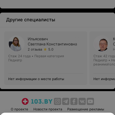
Другие специалисты
Ильясевич
Светлана Константиновна
2 отзыва
5.0
Н
Стаж 24 года
•
Первая категория
Стаж 42 год
Педиатр
Педиатр • Н
реаниматол
Нет информации о месте работы
Нет информа
О проекте
Новости проекта
Размещение рекламы