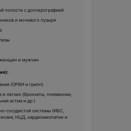
й полости с доплерографией
чников и мочевого пузыря
з
лезы
 женщин и мужчин
ия):
ания (ОРВИ и грипп)
 и легких (бронхиты, пневмонии,
ная астма и др.)
но-сосудистой системы (ИБС,
тензия, НЦД, кардиомиопатии и