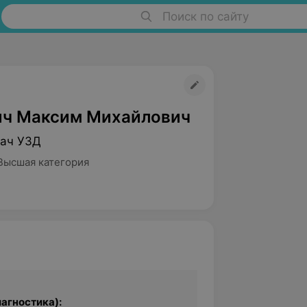
Поиск по сайту
ч Максим Михайлович
рач УЗД
Высшая категория
агностика):