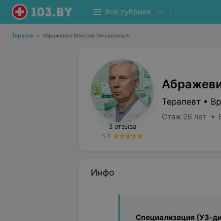
Все рубрики
Терапия
•
Абражевич Максим Михайлович
Абражеви
Терапевт • В
Стаж 26 лет • 
3 отзыва
5.0
Инфо
Специализация (УЗ-ди