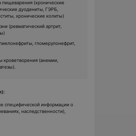
в пищеварения (хронические
нические дуодениты, ГЭРБ,
ститы, хронические колиты)
зни (ревматический артрит,
ы)
(пиелонефриты, гломерулонефрит,
ы кроветворения (анемии,
атезы).
):
ние специфической информации о
еваниях, наследственности),