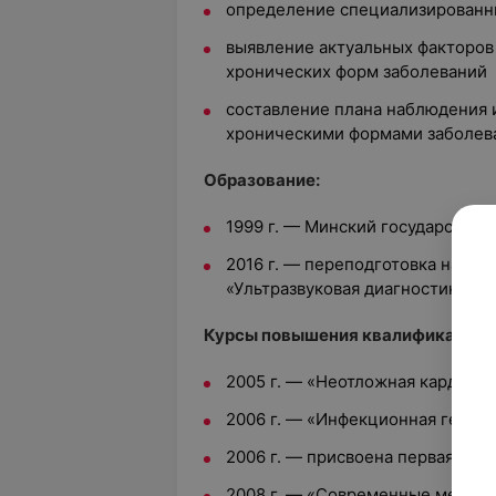
определение специализированн
выявление актуальных факторов
хронических форм заболеваний
составление плана наблюдения и
хроническими формами заболев
Образование:
1999 г. — Минский государстве
2016 г. — переподготовка на ур
«Ультразвуковая диагностика»,
Курсы повышения квалификации:
2005 г. — «Неотложная кардиол
2006 г. — «Инфекционная гепат
2006 г. — присвоена первая ква
2008 г. — «Современные методы