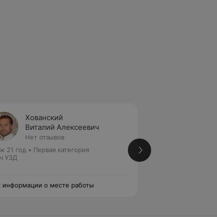
Хованский
Секач
Виталий Алексеевич
Натал
Нет отзывов
Нет от
ж 21 год
•
Первая категория
Стаж 46 лет
•
Выс
ч УЗД
Врач УЗД • Врач ф
диагностики
 информации о месте работы
Нет информации о