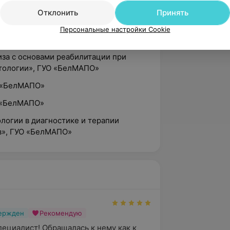
МАПО»
Отклонить
Принять
ие гастроэнтерологических
Персональные настройки Cookie
, ГУО «БелМАПО»
иза с основами реабилитации при
тологии», ГУО «БелМАПО»
О «БелМАПО»
О «БелМАПО»
логии в диагностике и терапии
в», ГУО «БелМАПО»
вержден
Рекомендую
ециалист! Обращалась к нему как к 