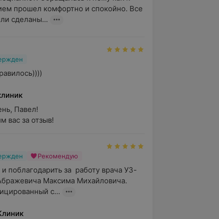
ием прошел комфортно и спокойно. Все 
ли сделаны...
вержден
равилось))))
клиник
ь, Павел!

м вас за отзыв!
вержден
Рекомендую
 и поблагодарить за  работу врача УЗ-
Абражевича Максима Михайловича. 
цированный с...
Клиник