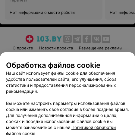
Терапевт
Нет информации о месте работы
Нет информа
О проекте
Новости проекта
Размещение рекламы
Медицинский маркетинг
Публичный договор
Обработка файлов cookie
Пользовательское соглашение
Способы оплаты
Наш сайт использует файлы cookie для обеспечения
Вакансии
Партнеры
удобства пользователей сайта, его улучшения, сбора
Написать руководителю 103.by
статистики и предоставления персонализированных
Написать в поддержку
рекомендаций.
Персональные настройки cookie
Вы можете настроить параметры использования файлов
Обработка персональных данных
cookie или изменить свое согласие в более позднее время.
Для получения дополнительной информации о целях,
сроках и порядке использования файлов cookie вы
можете ознакомиться с нашей
Политикой обработки
файлов cookie