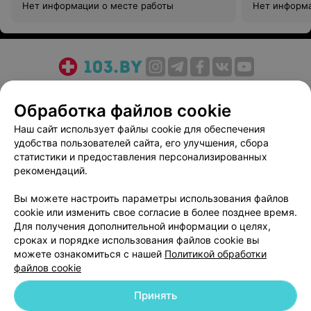
Нет информации о месте работы
Нет информа
О проекте
Новости проекта
Размещение рекламы
Обработка файлов cookie
Медицинский маркетинг
Публичный договор
Пользовательское соглашение
Способы оплаты
Наш сайт использует файлы cookie для обеспечения
удобства пользователей сайта, его улучшения, сбора
Вакансии
Партнеры
статистики и предоставления персонализированных
Написать руководителю 103.by
рекомендаций.
Написать в поддержку
Вы можете настроить параметры использования файлов
Персональные настройки cookie
cookie или изменить свое согласие в более позднее время.
Обработка персональных данных
Для получения дополнительной информации о целях,
сроках и порядке использования файлов cookie вы
можете ознакомиться с нашей
Политикой обработки
файлов cookie
Принять