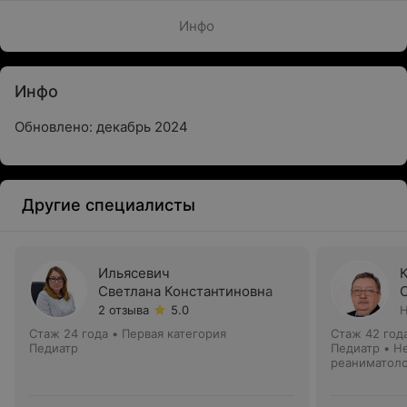
Инфо
Инфо
Обновлено: декабрь 2024
Другие специалисты
Ильясевич
Светлана Константиновна
2 отзыва
5.0
Н
Стаж 24 года
•
Первая категория
Стаж 42 год
Педиатр
Педиатр • Н
реаниматол