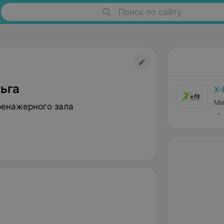
Поиск по сайту
ьга
X-
Ми
ренажерного зала