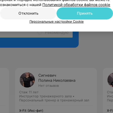
ознакомиться с нашей
Политикой обработки файлов cookie
Отклонить
Принять
Персональные настройки Cookie
Рекомендую
Сигневич
Полина Николаевна
Нет отзывов
Стаж 11 лет
Ста
Инструктор тренажерного зала •
Инс
Персональный тренер в тренажерный зал
Пер
X-Fit (Икс-фит)
X-F