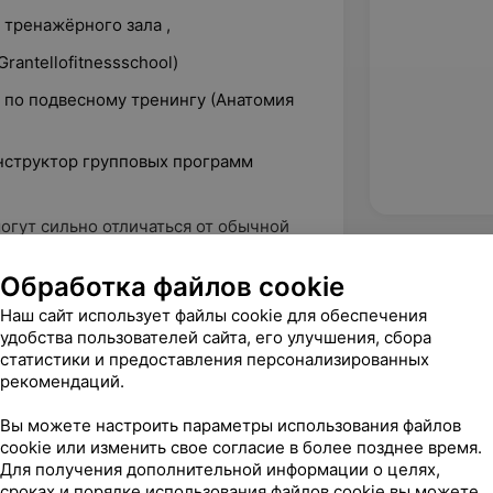
тренажёрного зала ,
antellofitnessschool)
по подвесному тренингу (Анатомия
нструктор групповых программ
огут сильно отличаться от обычной
динга. Поверьте, это может быть
ого тренинга, пампа, TRX, степа, тай
Обработка файлов cookie
я смогу Вам эту движуху обеспечить»
Наш сайт использует файлы cookie для обеспечения
удобства пользователей сайта, его улучшения, сбора
статистики и предоставления персонализированных
рекомендаций.
Вы можете настроить параметры использования файлов
cookie или изменить свое согласие в более позднее время.
Для получения дополнительной информации о целях,
сроках и порядке использования файлов cookie вы можете