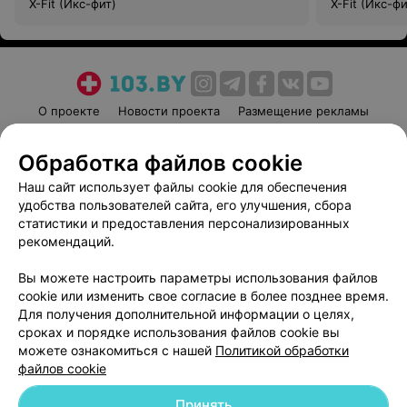
X-Fit (Икс-фит)
X-Fit (Икс-фи
О проекте
Новости проекта
Размещение рекламы
Медицинский маркетинг
Публичный договор
Обработка файлов cookie
Пользовательское соглашение
Способы оплаты
Наш сайт использует файлы cookie для обеспечения
Вакансии
Партнеры
удобства пользователей сайта, его улучшения, сбора
Написать руководителю 103.by
статистики и предоставления персонализированных
Написать в поддержку
рекомендаций.
Персональные настройки cookie
Вы можете настроить параметры использования файлов
Обработка персональных данных
cookie или изменить свое согласие в более позднее время.
Для получения дополнительной информации о целях,
сроках и порядке использования файлов cookie вы
можете ознакомиться с нашей
Политикой обработки
файлов cookie
Принять