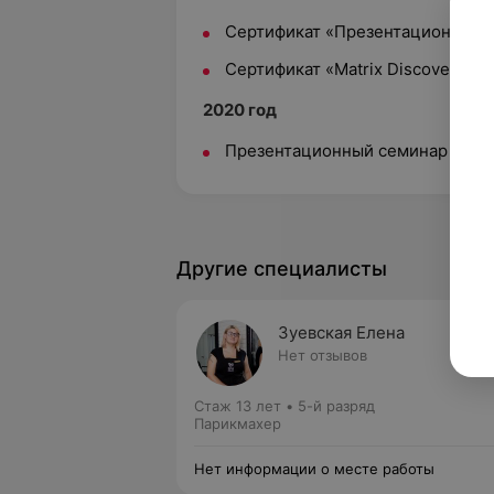
Сертификат «Презентационный се
Сертификат «Matrix Discovery.От
2020 год
Презентационный семинар по прод
Другие специалисты
Зуевская Елена
Нет отзывов
Стаж 13 лет
•
5-й разряд
Парикмахер
Нет информации о месте работы