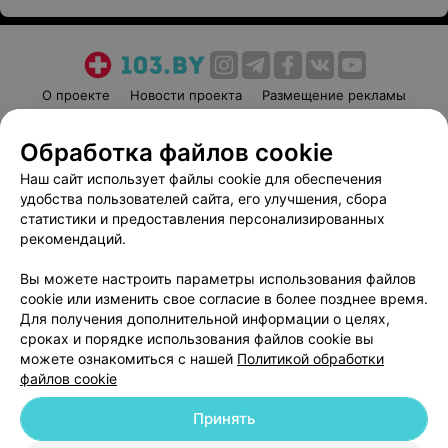
О проекте
Новости проекта
Размещение рекламы
Медицинский маркетинг
Публичный договор
Обработка файлов cookie
Пользовательское соглашение
Способы оплаты
Наш сайт использует файлы cookie для обеспечения
Вакансии
Партнеры
удобства пользователей сайта, его улучшения, сбора
Написать руководителю 103.by
статистики и предоставления персонализированных
Написать в поддержку
рекомендаций.
Персональные настройки cookie
Вы можете настроить параметры использования файлов
Обработка персональных данных
cookie или изменить свое согласие в более позднее время.
Для получения дополнительной информации о целях,
сроках и порядке использования файлов cookie вы
можете ознакомиться с нашей
Политикой обработки
файлов cookie
Принять
© 2026 ООО «Артокс Лаб», УНП 191700409
| 220012, Республика Беларусь,