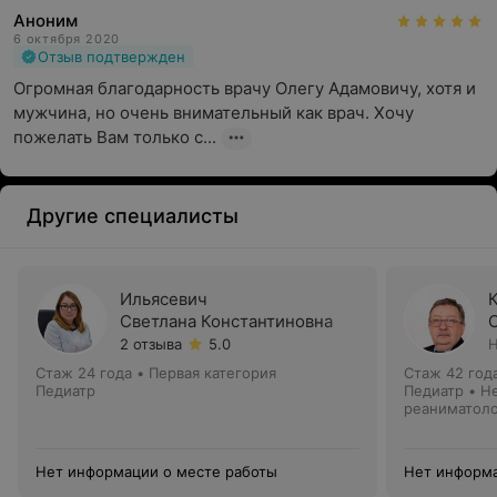
Аноним
6 октября 2020
Отзыв подтвержден
Огромная благодарность врачу Олегу Адамовичу, хотя и 
мужчина, но очень внимательный как врач. Хочу 
пожелать Вам только с...
Другие специалисты
Ильясевич
Светлана Константиновна
2 отзыва
5.0
Н
Стаж 24 года
•
Первая категория
Стаж 42 год
Педиатр
Педиатр • Н
реаниматол
Нет информации о месте работы
Нет информа