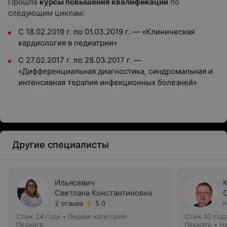
Прошла
курсы повышения квалификации
по
следующим циклам:
С 18.02.2019 г. по 01.03.2019 г. — «Клиническая
кардиология в педиатрии»
С 27.02.2017 г. по 28.03.2017 г. —
«Дифференциальная диагностика, синдромальная и
интенсивная терапия инфекционных болезней»
Другие специалисты
Ильясевич
Светлана Константиновна
2 отзыва
5.0
Н
Стаж 24 года
•
Первая категория
Стаж 42 год
Педиатр
Педиатр • Н