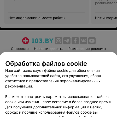
реаниматол
Нет информации о месте работы
Нет информа
О проекте
Новости проекта
Размещение рекламы
Медицинский маркетинг
Публичный договор
Обработка файлов cookie
Пользовательское соглашение
Способы оплаты
Наш сайт использует файлы cookie для обеспечения
Вакансии
Партнеры
удобства пользователей сайта, его улучшения, сбора
Написать руководителю 103.by
статистики и предоставления персонализированных
Написать в поддержку
рекомендаций.
Персональные настройки cookie
Вы можете настроить параметры использования файлов
Обработка персональных данных
cookie или изменить свое согласие в более позднее время.
Для получения дополнительной информации о целях,
сроках и порядке использования файлов cookie вы