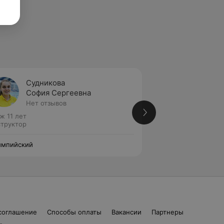
Судникова
Торши
София Сергеевна
Алекс
Нет отзывов
Нет от
ж 11 лет
Стаж 8 лет
труктор
Инструктор
импийский
Олимпийский
соглашение
Способы оплаты
Вакансии
Партнеры