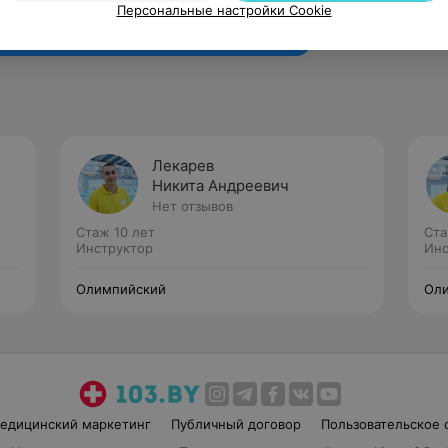
Персональные настройки Cookie
Лекарев
Никита Андреевич
Нет отзывов
Стаж 10 лет
Ста
Инструктор
Инс
Олимпийский
Ол
едицинский маркетинг
Публичный договор
Пользовательское 