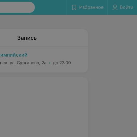
Избранное
Войти
Запись
импийский
нск, ул. Сурганова, 2а
до 22:00