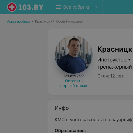
Все рубрики
Аквааэробика
•
Красницкий Юрий Николаевич
Красницк
Инструктор •
тренажерный 
Стаж 12 лет
Нет отзывов
Оставить
первый отзыв
Инфо
КМС в мастера спорта по пауэрлифт
Образование: