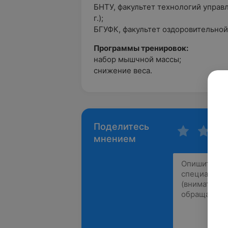
БНТУ, факультет технологий управ
г.);
БГУФК, факультет оздоровительной 
Программы тренировок:
набор мышчной массы;
снижение веса.
Поделитесь
мнением