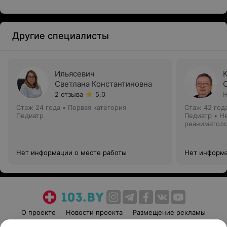
Другие специалисты
Ильясевич
Светлана Константиновна
2 отзыва
5.0
Н
Стаж 24 года
•
Первая категория
Стаж 42 год
Педиатр
Педиатр • Н
реаниматол
Нет информации о месте работы
Нет информа
О проекте
Новости проекта
Размещение рекламы
Медицинский маркетинг
Публичный договор