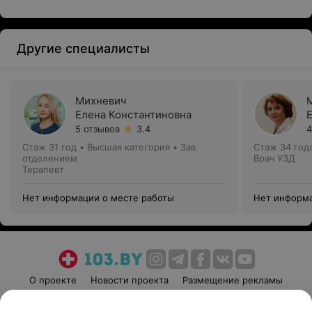
Другие специалисты
Михневич
Елена Константиновна
5 отзывов
3.4
4
Стаж 31 год
•
Высшая категория
•
Зав.
Стаж 34 год
отделением
Врач УЗД
Терапевт
Нет информации о месте работы
Нет информа
О проекте
Новости проекта
Размещение рекламы
Медицинский маркетинг
Публичный договор