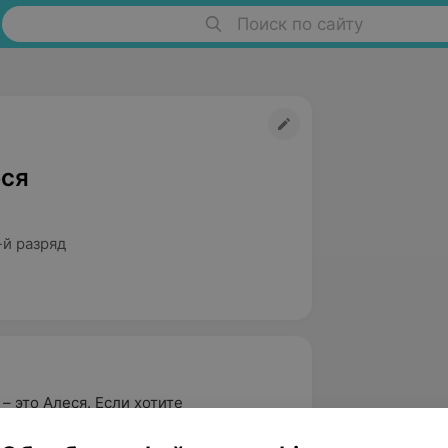
Поиск по сайту
еся
-й разряд
– это Алеся. Если хотите
 прическу – Вам к Алесе. А если
ней можно сказать укротительница