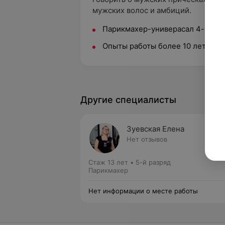
мужских волос и амбиций.
Парикмахер-универасал 4-го ра
Опыты работы более 10 лет
Другие специалисты
Зуевская Елена
Нет отзывов
Стаж 13 лет
•
5-й разряд
Парикмахер
Нет информации о месте работы