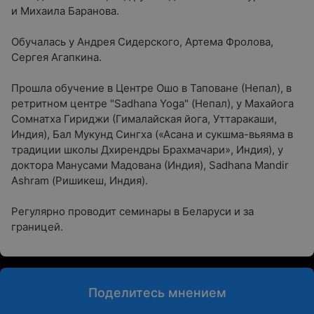
и Михаила Баранова.
Обучалась у Андрея Сидерского, Артема Фролова,
Сергея Агапкина.
Прошла обучение в Центре Ошо в Таповане (Непал), в
ретритном центре "Sadhana Yoga" (Непал), у Махайога
Сомнатха Гириджи (Гималайская йога, Уттаракаши,
Индия), Бал Мукунд Сингха («Асана и сукшма-вьяяма в
традиции школы Дхирендры Брахмачари», Индия), у
доктора Манусами Мадована (Индия), Sadhana Mandir
Ashram (Ришикеш, Индия).
Регулярно проводит семинары в Беларуси и за
границей.
Поделитесь мнением