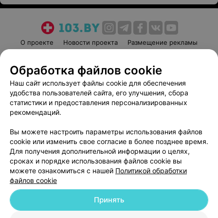
О проекте
Новости проекта
Размещение рекламы
Медицинский маркетинг
Публичный договор
Обработка файлов cookie
Пользовательское соглашение
Способы оплаты
Наш сайт использует файлы cookie для обеспечения
Вакансии
Партнеры
удобства пользователей сайта, его улучшения, сбора
Написать руководителю 103.by
статистики и предоставления персонализированных
Написать в поддержку
рекомендаций.
Персональные настройки cookie
Вы можете настроить параметры использования файлов
Обработка персональных данных
cookie или изменить свое согласие в более позднее время.
Для получения дополнительной информации о целях,
сроках и порядке использования файлов cookie вы
можете ознакомиться с нашей
Политикой обработки
файлов cookie
Принять
© 2026 ООО «Артокс Лаб», УНП 191700409
| 220012, Республика Беларусь,
г. Минск, улица Толбухина, 2, пом. 16 | help@103.by